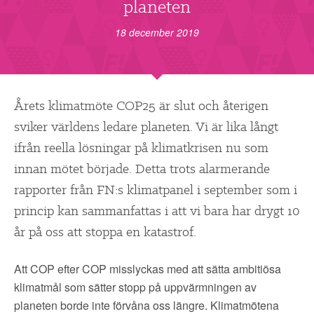
▼
planeten
OM FI
18 december 2019
▼
FÖR MEDLEMMAR
NYHETER
Årets klimatmöte COP25 är slut och återigen
sviker världens ledare planeten. Vi är lika långt
SÖK
ifrån reella lösningar på klimatkrisen nu som
innan mötet började. Detta trots alarmerande
rapporter från FN:s klimatpanel i september som i
princip kan sammanfattas i att vi bara har drygt 10
år på oss att stoppa en katastrof.
Att COP efter COP misslyckas med att sätta ambitiösa
klimatmål som sätter stopp på uppvärmningen av
planeten borde inte förvåna oss längre. Klimatmötena