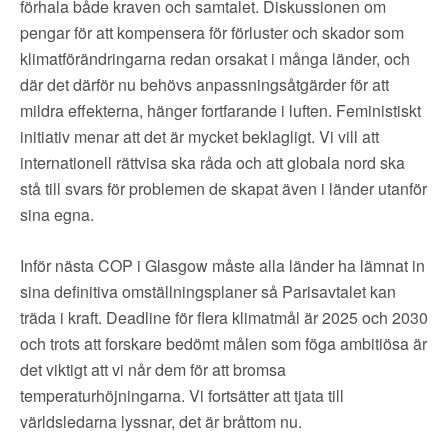
förhala både kraven och samtalet. Diskussionen om
pengar för att kompensera för förluster och skador som
klimatförändringarna redan orsakat i många länder, och
där det därför nu behövs anpassningsåtgärder för att
mildra effekterna, hänger fortfarande i luften. Feministiskt
initiativ menar att det är mycket beklagligt. Vi vill att
internationell rättvisa ska råda och att globala nord ska
stå till svars för problemen de skapat även i länder utanför
sina egna.
Inför nästa COP i Glasgow måste alla länder ha lämnat in
sina definitiva omställningsplaner så Parisavtalet kan
träda i kraft. Deadline för flera klimatmål är 2025 och 2030
och trots att forskare bedömt målen som föga ambitiösa är
det viktigt att vi når dem för att bromsa
temperaturhöjningarna. Vi fortsätter att tjata till
världsledarna lyssnar, det är bråttom nu.