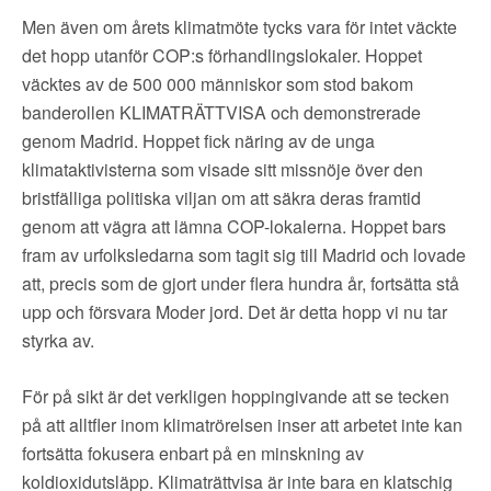
Men även om årets klimatmöte tycks vara för intet väckte
det hopp utanför COP:s förhandlingslokaler. Hoppet
väcktes av de 500 000 människor som stod bakom
banderollen KLIMATRÄTTVISA och demonstrerade
genom Madrid. Hoppet fick näring av de unga
klimataktivisterna som visade sitt missnöje över den
bristfälliga politiska viljan om att säkra deras framtid
genom att vägra att lämna COP-lokalerna. Hoppet bars
fram av urfolksledarna som tagit sig till Madrid och lovade
att, precis som de gjort under flera hundra år, fortsätta stå
upp och försvara Moder jord. Det är detta hopp vi nu tar
styrka av.
För på sikt är det verkligen hoppingivande att se tecken
på att alltfler inom klimatrörelsen inser att arbetet inte kan
fortsätta fokusera enbart på en minskning av
koldioxidutsläpp. Klimaträttvisa är inte bara en klatschig