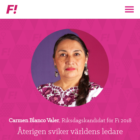
Feministiskt
initiativ
▼
VÅR POLITIK
STÖD F!
BLI MEDLEM
▼
ENGAGERA DIG I F!
ENAD RÖST
Carmen Blanco Valer
, Riksdagskandidat för Fi 2018
PARTILEDARE
Återigen sviker världens ledare