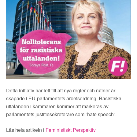
▼
OM FI
▼
FÖR MEDLEMMAR
NYHETER
SÖK
Detta initiativ har lett till att nya regler och rutiner är
skapade i EU-parlamentets arbetsordning. Rasistiska
uttalanden i kammaren kommer att markeras av
parlamentets justitiesekreterare som ”hate speech”.
Läs hela artikeln i
Feministiskt Perspektiv