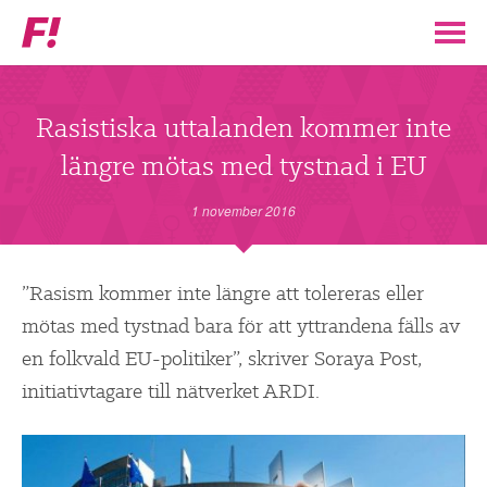
Feministiskt
initiativ
▼
VÅR POLITIK
Rasistiska uttalanden kommer inte
längre mötas med tystnad i EU
STÖD F!
1 november 2016
BLI MEDLEM
▼
”Rasism kommer inte längre att tolereras eller
ENGAGERA DIG I F!
mötas med tystnad bara för att yttrandena fälls av
en folkvald EU-politiker”, skriver Soraya Post,
ENAD RÖST
initiativtagare till nätverket ARDI.
PARTILEDARE