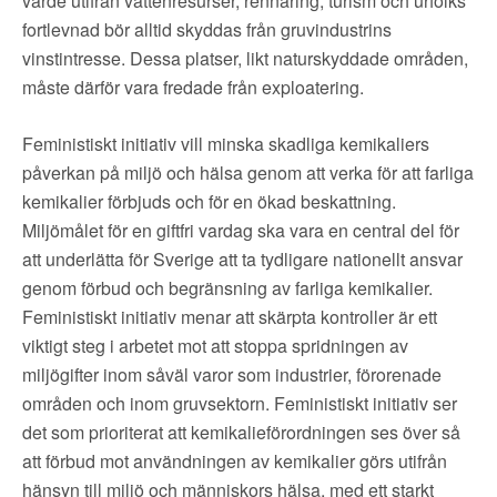
värde utifrån vattenresurser, rennäring, turism och urfolks
fortlevnad bör alltid skyddas från gruvindustrins
vinstintresse. Dessa platser, likt naturskyddade områden,
måste därför vara fredade från exploatering.
Feministiskt initiativ vill minska skadliga kemikaliers
påverkan på miljö och hälsa genom att verka för att farliga
kemikalier förbjuds och för en ökad beskattning.
Miljömålet för en giftfri vardag ska vara en central del för
att underlätta för Sverige att ta tydligare nationellt ansvar
genom förbud och begränsning av farliga kemikalier.
Feministiskt initiativ menar att skärpta kontroller är ett
viktigt steg i arbetet mot att stoppa spridningen av
miljögifter inom såväl varor som industrier, förorenade
områden och inom gruvsektorn. Feministiskt initiativ ser
det som prioriterat att kemikalieförordningen ses över så
att förbud mot användningen av kemikalier görs utifrån
hänsyn till miljö och människors hälsa, med ett starkt