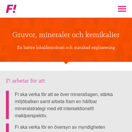
Feministiskt
initiativ
▼
VÅR POLITIK
Gruvor, mineraler och kemikalier
STÖD F!
En bättre lokaldemokrati och minskad exploatering
BLI MEDLEM
▼
ENGAGERA DIG I F!
F! arbetar för att:
En
bättre
Fi ska verka för att se över minerallagen, stärka
ENAD RÖST
lokaldemokrati
miljöbalken samt arbeta fram en hållbar
mineralstrategi med ett intersektionellt
och
maktperspektiv.
PARTILEDARE
minskad
exploatering
Fi ska verka för en översyn av myndigheten