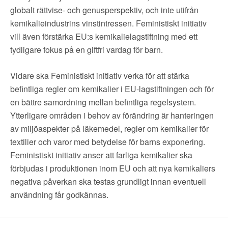
globalt rättvise- och genusperspektiv, och inte utifrån
kemikalieindustrins vinstintressen. Feministiskt initiativ
vill även förstärka EU:s kemikalielagstiftning med ett
tydligare fokus på en giftfri vardag för barn.
Vidare ska Feministiskt initiativ verka för att stärka
befintliga regler om kemikalier i EU-lagstiftningen och för
en bättre samordning mellan befintliga regelsystem.
Ytterligare områden i behov av förändring är hanteringen
av miljöaspekter på läkemedel, regler om kemikalier för
textilier och varor med betydelse för barns exponering.
Feministiskt initiativ anser att farliga kemikalier ska
förbjudas i produktionen inom EU och att nya kemikaliers
negativa påverkan ska testas grundligt innan eventuell
användning får godkännas.