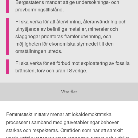
▼
OM FI
Bergsstatens mandat att ge undersöknings- och
provborrningstillstånd.
▼
FÖR MEDLEMMAR
Fi ska verka för att återvinning, återanvändning och
utnyttjande av befintliga metaller, mineraler och
slagghögar prioriteras framför utvinning, och
NYHETER
möjligheten för ekonomiska styrmedel till den
omställningen utreds.
SÖK
Fi ska verka för ett förbud mot exploatering av fossila
bränslen, torv och uran i Sverige.
Visa fler
Feministiskt initiativ menar att lokaldemokratiska
processer i samband med gruvetableringar behöver
stärkas och respekteras. Områden som har ett särskilt