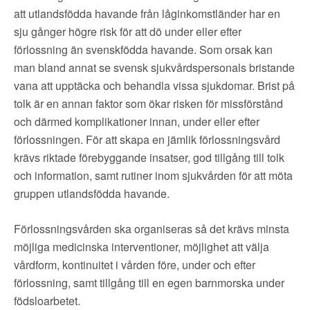
att utlandsfödda havande från låginkomstländer har en
sju gånger högre risk för att dö under eller efter
förlossning än svenskfödda havande. Som orsak kan
man bland annat se svensk sjukvårdspersonals bristande
vana att upptäcka och behandla vissa sjukdomar. Brist på
tolk är en annan faktor som ökar risken för missförstånd
och därmed komplikationer innan, under eller efter
förlossningen. För att skapa en jämlik förlossningsvård
krävs riktade förebyggande insatser, god tillgång till tolk
och information, samt rutiner inom sjukvården för att möta
gruppen utlandsfödda havande.
Förlossningsvården ska organiseras så det krävs minsta
möjliga medicinska interventioner, möjlighet att välja
vårdform, kontinuitet i vården före, under och efter
förlossning, samt tillgång till en egen barnmorska under
födsloarbetet.