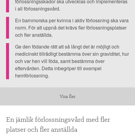
▼
skapa
OM FI
förlossningsskador ska utvecklas och implementeras
i all förlossningsvård.
de
▼
bästa
FÖR MEDLEMMAR
En barnmorska per kvinna i aktiv förlossning ska vara
norm. För att uppnå det krävs fler förlossningsplatser
förutsättningarna.
och fler anställda.
NYHETER
Ge den födande rätt att så långt det är möjligt och
medicinskt tillrådligt bestämma över sin graviditet, hur
SÖK
och var hen vill föda, samt bestämma över
eftervården. Detta inbegriper till exempel
hemförlossning.
Visa fler
En jämlik förlossningsvård med fler
platser och fler anställda