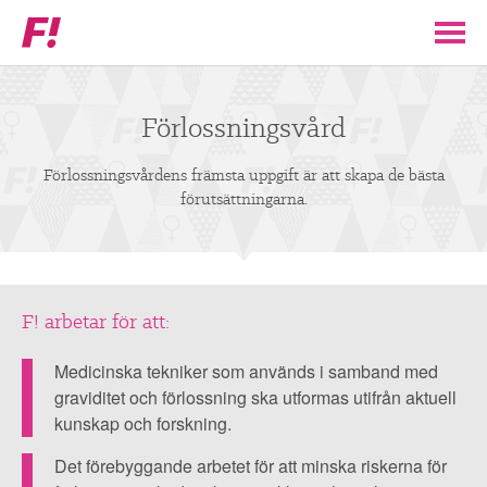
Feministiskt
initiativ
▼
VÅR POLITIK
Förlossningsvård
STÖD F!
Förlossningsvårdens främsta uppgift är att skapa de bästa
förutsättningarna.
BLI MEDLEM
▼
ENGAGERA DIG I F!
F! arbetar för att:
Förlossningsvårdens
främsta
ENAD RÖST
Medicinska tekniker som används i samband med
uppgift
graviditet och förlossning ska utformas utifrån aktuell
kunskap och forskning.
är
PARTILEDARE
att
Det förebyggande arbetet för att minska riskerna för