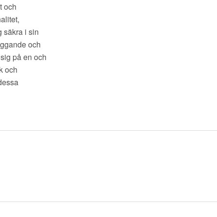
t och
litet,
 säkra i sin
byggande och
a sig på en och
uk och
 dessa