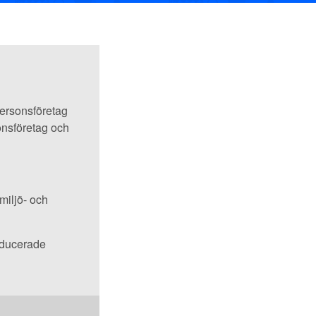
personsföretag
onsföretag och
miljö- och
roducerade