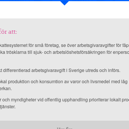
för att:
kattesystemet för små företag, se över arbetsgivaravgifter för få
er
a trösklarna till sjuk- och arbetslöshetsförsäkringen för enpers
t differentierad arbetsgivaravgift i Sverige utreds och införs.
tet
okal produktion och konsumtion av varor och livsmedel med låg 
erkan.
och myndigheter vid offentlig upphandling prioriterar lokalt p
tjänster.