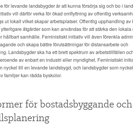
för levande landsbygder är att kunna försörja sig och bo i lan
itiativ vill därför verka för ökad omflyttning av offentlig verksamh
s ut lokalt vilket skapar arbetsplatser. Offentlig upphandling av 
r ytterligare åtgärder som kan användas för att stärka den lokal
mer hållbart samhälle. Feministiskt initiativ vill även förenkla admi
agande och skapa bättre förutsättningar för distansarbete och
ing. Landsbygder ska ha ett brett spektrum av arbetstillfällen oc
roende av enbart en industri eller myndighet. Feministiskt initi
 nyckel till en levande landsbygd, och landsbygder som nyckel t
av familjer kan rädda byskolor.
rmer för bostadsbyggande och
lsplanering