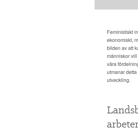
Feministiskt i
ekonomiskt, mi
bilden av att 
människor vill
våra fördelnin
utmanar detta 
utveckling.
Landsb
arbete