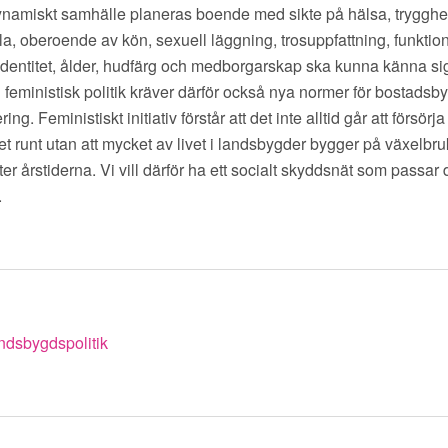
 dynamiskt samhälle planeras boende med sikte på hälsa, trygghe
a, oberoende av kön, sexuell läggning, trosuppfattning, funktiona
sidentitet, ålder, hudfärg och medborgarskap ska kunna känna sig
feministisk politik kräver därför också nya normer för bostads
ng. Feministiskt initiativ förstår att det inte alltid går att försörj
 runt utan att mycket av livet i landsbygder bygger på växelbr
er årstiderna. Vi vill därför ha ett socialt skyddsnät som passar
.
ndsbygdspolitik