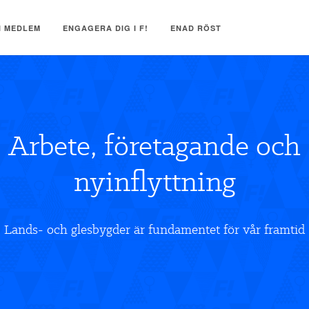
I MEDLEM
ENGAGERA DIG I F!
ENAD RÖST
Arbete, företagande och
nyinflyttning
Lands- och glesbygder är fundamentet för vår framtid