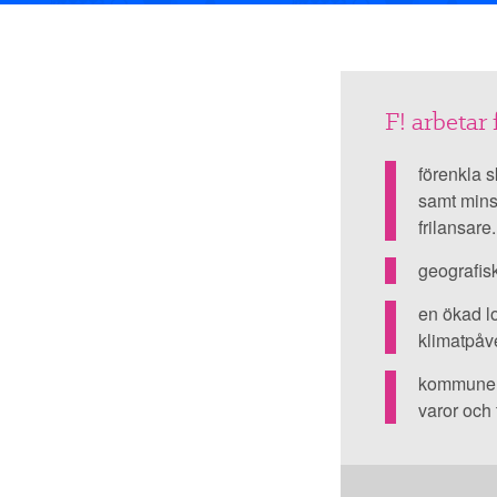
F! arbetar 
Lands-
och
förenkla s
glesbygd
samt minsk
frilansare.
är
geografisk
fundamen
en ökad l
för
klimatpåv
vår
kommuner 
framtid
varor och 