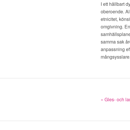
I ett hållbart
oberoende. All
etnicitet, kön
omgivning. En 
samhällsplaneri
samma sak året
anpassning eft
mångsysslare
« Gles- och la