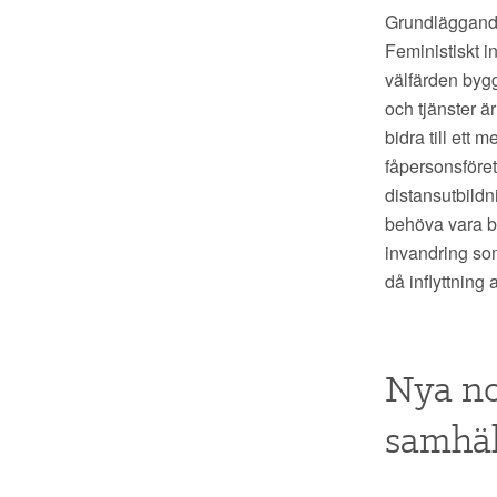
Grundläggande 
Feministiskt in
välfärden bygg
och tjänster ä
bidra till ett 
fåpersonsföret
distansutbildn
behöva vara be
invandring som
då inflyttning 
Nya no
samhäl