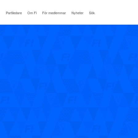
Partiledare
Om Fi
För medlemmar
Nyheter
Sök