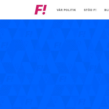
Feministiskt
initiativ
VÅR POLITIK
STÖD F!
BL