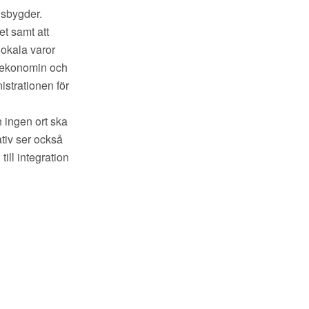
dsbygder.
et samt att
lokala varor
a ekonomin och
nistrationen för
h ingen ort ska
ativ ser också
ill integration