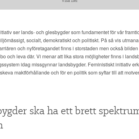
Visa fler
nitiativ ser lands- och glesbygder som fundamentet för vår framti
ljömässigt, socialt, demokratiskt och politiskt. På så vis utmanar
karriären och nyföretagandet finns i storstaden men också bilden 
 bo och leva där. Vi menar att lika stora möjligheter finns i land
gssystem idag missgynnar landsbygder. Feministiskt initiativ er
skeva maktförhållande och för en politik som syftar till att motv
ygder ska ha ett brett spektru
n