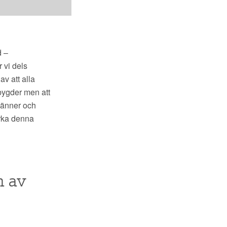
d –
 vi dels
av att alla
sbygder men att
känner och
erka denna
m av