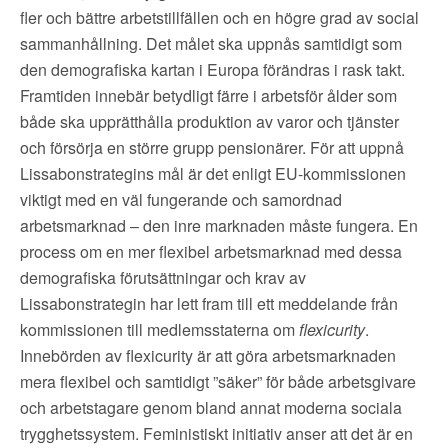
fler och bättre arbetstillfällen och en högre grad av social
sammanhållning. Det målet ska uppnås samtidigt som
den demografiska kartan i Europa förändras i rask takt.
Framtiden innebär betydligt färre i arbetsför ålder som
både ska upprätthålla produktion av varor och tjänster
och försörja en större grupp pensionärer. För att uppnå
Lissabonstrategins mål är det enligt EU-kommissionen
viktigt med en väl fungerande och samordnad
arbetsmarknad – den inre marknaden måste fungera. En
process om en mer flexibel arbetsmarknad med dessa
demografiska förutsättningar och krav av
Lissabonstrategin har lett fram till ett meddelande från
kommissionen till medlemsstaterna om
flexicurity
.
Innebörden av flexicurity är att göra arbetsmarknaden
mera flexibel och samtidigt ”säker” för både arbetsgivare
och arbetstagare genom bland annat moderna sociala
trygghetssystem. Feministiskt initiativ anser att det är en