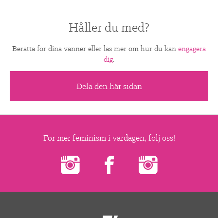
Håller du med?
Berätta för dina vänner eller läs mer om hur du kan
engagera
dig
.
Dela den här sidan
För mer feminism i vardagen, följ oss!