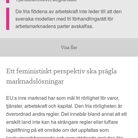
▼
OM FI
De fria flödena av arbetskraft inte leder till att den
▼
svenska modellen med fri förhandlingsrätt för
FÖR MEDLEMMAR
arbetsmarknadens parter avskaffas.
NYHETER
Visa fler
SÖK
Ett feministiskt perspektiv ska prägla
marknadslösningar
EU:s inre marknad har som mål fri rörlighet för varor,
tjänster, arbetskraft och kapital. Den fria rörligheten är
överordnad andra regler. Det innebär bland annat att ett
enskilt land inte kan ha strängare regler eller tuffare
lagstiftning på ett område om det uppfattas som
konkurrenshämmande och som stridande mot den fria