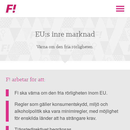
Feministiskt
initiativ
▼
VÅR POLITIK
EU:s inre marknad
STÖD F!
Värna om den fria rörligheten.
BLI MEDLEM
▼
ENGAGERA DIG I F!
F! arbetar för att:
Värna
om
Fi ska värna om den fria rörligheten inom EU.
ENAD RÖST
den
Regler som gäller konsumentskydd, miljö och
fria
alkoholpolitik ska vara minimiregler, med möjlighet
PARTILEDARE
rörligheten.
för enskilda länder att ha strängare krav.
Tjänstedirektivet begränsas.