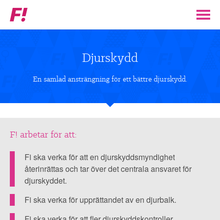
Feministiskt
initiativ
▼
VÅR POLITIK
Djurskydd
STÖD F!
En samlad ansträngning för ett bättre djurskydd.
BLI MEDLEM
▼
ENGAGERA DIG I F!
F! arbetar för att:
En
samlad
Fi ska verka för att en djurskyddsmyndighet
ENAD RÖST
ansträngning
återinrättas och tar över det centrala ansvaret för
djurskyddet.
för
PARTILEDARE
ett
Fi ska verka för upprättandet av en djurbalk.
bättre
Fi ska verka för att fler djurskyddskontroller