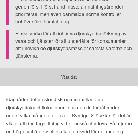
▼
OM FI
djurskydd.
genomförs. I först hand måste anmälningsärenden
prioriteras, men även oanmälda normalkontroller
▼
FÖR MEDLEMMAR
behöver öka i omfattning.
Fi ska verka för att det finns djurskyddsmärkning av
NYHETER
varor och tjänster för att underlätta för konsumenter
att undvika de djurskyddsmässigt sämsta varorna och
tjänsterna.
SÖK
Visa fler
Idag råder det en stor diskrepans mellan den
djurskyddslagstiftning som finns och de förhållanden
under vilka många djur lever i Sverige. Självklart är det är
viktigt att den lagstiftning vi har också efterlevs. Får djuren
en högre välfärd av ett starkt djurskydd för det med sig