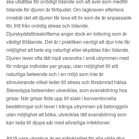
ska utsättas för onödigt lidande och att avel som medför
lidande för djuren är förbjudet. Om lagkraven efterlevs
innebär det att djuren får leva ett liv som de är anpassade
för, fritt från onödig stress och lidande.
Djurskyddsföreskrifterna anger dock en tolkning som är
väldigt tillåtande. Det är i praktiken vanligt att djur inte får
möjlighet att bete sig naturligt eller skyddas från lidande.
Djuren lever ofta tätt inpå varandra i små utrymmen med
för många individer per grupp, utan möjlighet till sitt
naturliga beteende och i en miljö som inte är
stimulerande vilket leder till stress och försämrad hälsa.
Stereotypa beteenden utvecklas, som svansbitning hos
grisar. När grisar föds upp till slakt i konventionella
besättningar och lever i trånga utrymmen på betonggolv
utan möjlighet att böka, utvecklas lätt svansbitning som
kan leda till djupa sår med allvarliga infektioner.
Att få vara utomhus är en självklarhet för alla vilda djur,