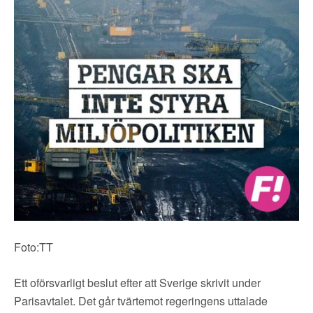
▼
OM FI
▼
FÖR MEDLEMMAR
NYHETER
SÖK
Foto:TT
Ett oförsvarligt beslut efter att Sverige skrivit under
Parisavtalet. Det går tvärtemot regeringens uttalade