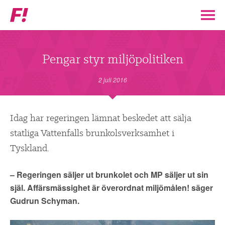
Feministiskt
initiativ
▼
VÅR POLITIK
Pengar styr miljöpolitiken
STÖD F!
2 juli 2016
BLI MEDLEM
Idag har regeringen lämnat beskedet att sälja
statliga Vattenfalls brunkolsverksamhet i
▼
ENGAGERA DIG I F!
Tyskland.
ENAD RÖST
– Regeringen säljer ut brunkolet och MP säljer ut sin
själ. Affärsmässighet är överordnat miljömålen! säger
PARTILEDARE
Gudrun Schyman.