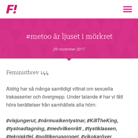
Feministiskt
initiativ
▼
VÅR POLITIK
#metoo är ljuset i mörkret
STÖD F!
29 november 2017
BLI MEDLEM
Feministbrev 144
▼
ENGAGERA DIG I F!
Aldrig har så många samtidigt vittnat om sexuella
trakasserier och övergrepp. Under talande # har vi fått
ENAD RÖST
höra berättelser från samhällets alla hörn:
#visjungerut, #närmusikentystnar, #KillTheKing,
PARTILEDARE
#tystnadtagning, #medvilkenrätt , #tystiklassen,
#teknisktfel, #politikeruppropet, #vikokaröver,