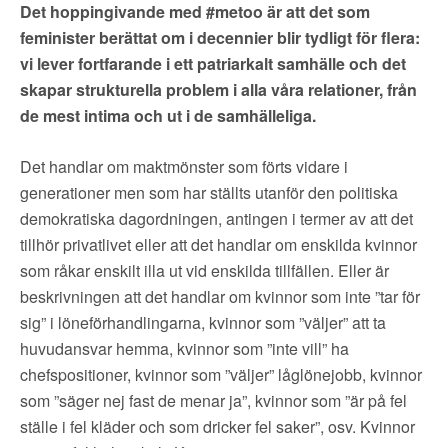
Det hoppingivande med #metoo är att det som
feminister berättat om i decennier blir tydligt för flera:
vi lever fortfarande i ett patriarkalt samhälle och det
skapar strukturella problem i alla våra relationer, från
de mest intima och ut i de samhälleliga.
Det handlar om maktmönster som förts vidare i
generationer men som har ställts utanför den politiska
demokratiska dagordningen, antingen i termer av att det
tillhör privatlivet eller att det handlar om enskilda kvinnor
som råkar enskilt illa ut vid enskilda tillfällen. Eller är
beskrivningen att det handlar om kvinnor som inte ”tar för
sig” i löneförhandlingarna, kvinnor som ”väljer” att ta
huvudansvar hemma, kvinnor som ”inte vill” ha
chefspositioner, kvinnor som ”väljer” låglönejobb, kvinnor
som ”säger nej fast de menar ja”, kvinnor som ”är på fel
ställe i fel kläder och som dricker fel saker”, osv. Kvinnor