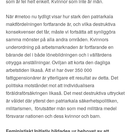
som är fel helt enkelt. Kvinnor som inte är män.
När #metoo nu tydligt visar hur stark den patriarkala
maktfördelningen fortfarande är, och vilka destruktiva
konsekvenser det får, måste vi fortsätta att synliggöra
samma mönster på alla andra områden. Kvinnors
underordning på arbetsmarknaden är fortfarande en
bärande del i både lönebildningen och i välfärdens
otrygga anställningar. Oviljan att korta den dagliga
arbetstiden likaså. Att vi har över 350 000
fattigpensionärer är ytterligare ett resultat av detta. Det
politiska motståndet mot att individualisera
föräldraförsäkringen likaså. Det mest destruktiva uttrycket
är våldet där ytterst den patriarkala säkerhetspolitiken,
militarismen, förutsätter män som med militära medel
försvarar nationen och dess kvinnor och barn.
Feministiskt Initiativ bildades ur behovet av att