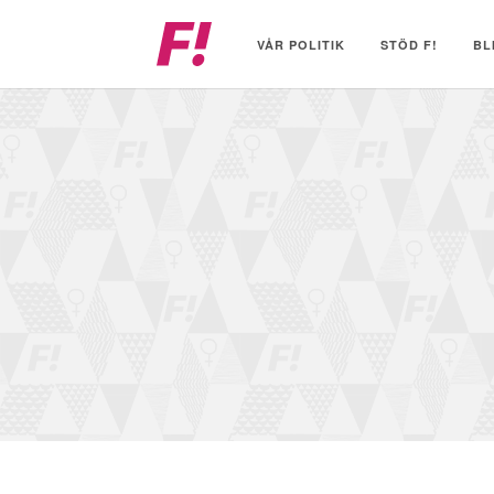
Feministiskt
initiativ
VÅR POLITIK
STÖD F!
BL