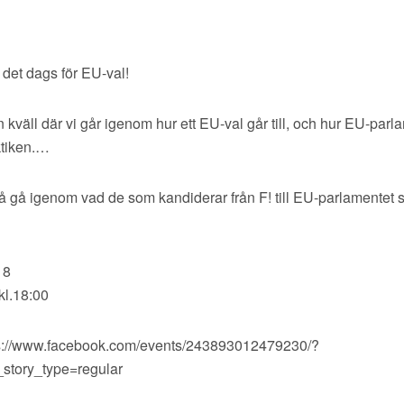
det dags för EU-val!
n kväll där vi går igenom hur ett EU-val går till, och hur EU-parl
tiken.
…
å gå igenom vad de som kandiderar från F! till EU-parlamentet stå
 8
kl.18:00
ps://www.facebook.com/events/243893012479230/?
story_type=regular