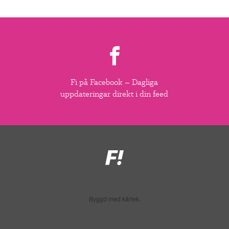
Fi på Facebook – Dagliga
uppdateringar direkt i din feed
Feministiskt
initiativ
Byggd med kärlek.