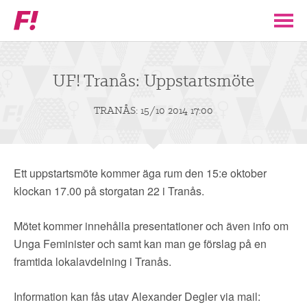
Feministiskt
initiativ
▼
VÅR POLITIK
UF! Tranås: Uppstartsmöte
STÖD F!
TRANÅS: 15/10 2014 17:00
BLI MEDLEM
Ett uppstartsmöte kommer äga rum den 15:e oktober
▼
ENGAGERA DIG I F!
klockan 17.00 på storgatan 22 i Tranås.
Mötet kommer innehålla presentationer och även info om
ENAD RÖST
Unga Feminister och samt kan man ge förslag på en
framtida lokalavdelning i Tranås.
PARTILEDARE
Information kan fås utav Alexander Degler via mail: