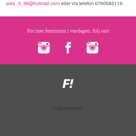
▼
OM FI
alex_d_98@hotmail.com
eller via telefon 0760585119.
▼
FÖR MEDLEMMAR
För mer feminism i vardagen, följ oss!
NYHETER
SÖK
Feministiskt
initiativ
Byggd med kärlek.