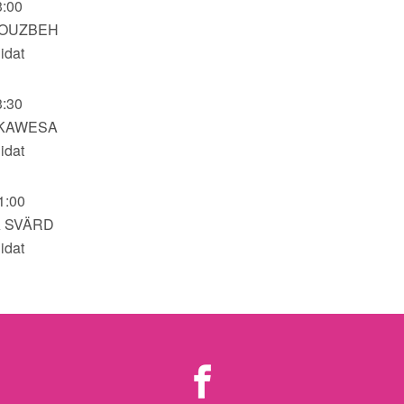
3:00
ROUZBEH
idat
3:30
 KAWESA
idat
1:00
 SVÄRD
idat