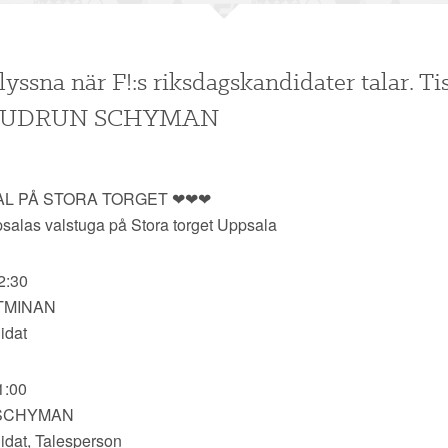
yssna när F!:s riksdagskandidater talar. T
- GUDRUN SCHYMAN
L PÅ STORA TORGET ❤❤❤
psalas valstuga på Stora torget Uppsala
2:30
TMINAN
idat
1:00
SCHYMAN
dat, Talesperson