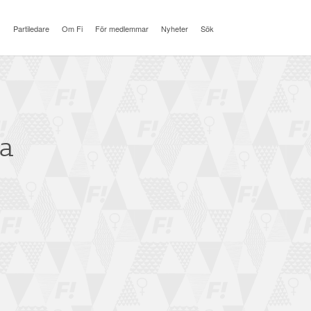
Partiledare
Om Fi
För medlemmar
Nyheter
Sök
ra