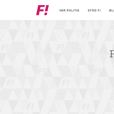
Feministiskt
initiativ
VÅR POLITIK
STÖD F!
BL
F