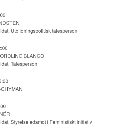
:00
ANDSTEN
dat, Utbildningspolitisk talesperson
2:00
NORDLING BLANCO
dat, Talesperson
8:00
SCHYMAN
:00
HNÉR
at, Styrelseledamot i Feministiskt initiativ