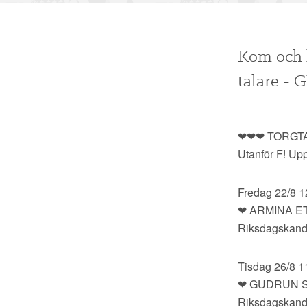
Kom och l
talare 
❤❤❤ TORGTA
Utanför F! Up
Fredag 22/8 1
❤ ARMINA E
Riksdagskand
Tisdag 26/8 1
❤ GUDRUN 
Riksdagskandi