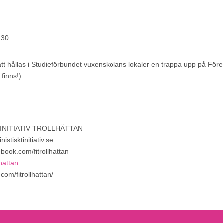
:30
t hållas i Studieförbundet vuxenskolans lokaler en trappa upp på Före
 finns!).
 INITIATIV TROLLHÄTTAN
istisktinitiativ.se
book.com/fitrollhattan
lhattan
.com/fitrollhattan/