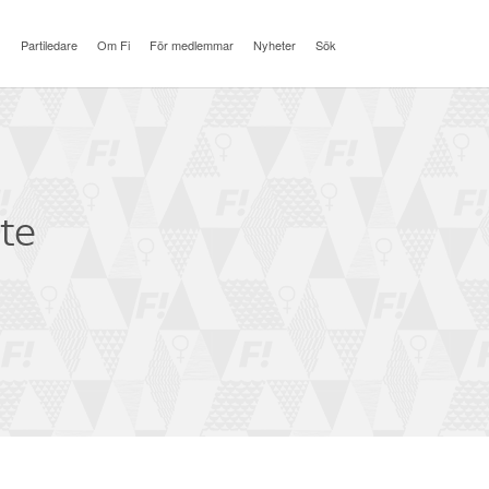
Partiledare
Om Fi
För medlemmar
Nyheter
Sök
te