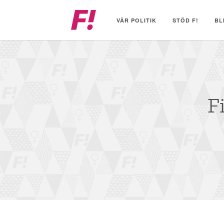
Feministiskt
initiativ
VÅR POLITIK
STÖD F!
BL
F