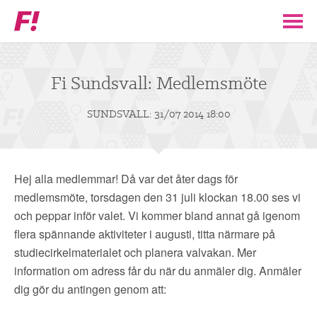
Feministiskt
initiativ
▼
VÅR POLITIK
Fi Sundsvall: Medlemsmöte
STÖD F!
SUNDSVALL: 31/07 2014 18:00
BLI MEDLEM
Hej alla medlemmar! Då var det åter dags för
▼
ENGAGERA DIG I F!
medlemsmöte, torsdagen den 31 juli klockan 18.00 ses vi
och peppar inför valet. Vi kommer bland annat gå igenom
flera spännande aktiviteter i augusti, titta närmare på
ENAD RÖST
studiecirkelmaterialet och planera valvakan. Mer
information om adress får du när du anmäler dig. Anmäler
PARTILEDARE
dig gör du antingen genom att: