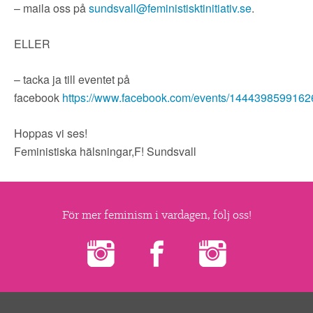
▼
OM FI
– maila oss på
sundsvall@feministisktinitiativ.se
.
▼
ELLER
FÖR MEDLEMMAR
– tacka ja till eventet på
NYHETER
facebook
https://www.facebook.com/events/1444398599162
SÖK
Hoppas vi ses!
Feministiska hälsningar,F! Sundsvall
För mer feminism i vardagen, följ oss!