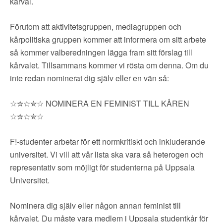
▼
kårval.
OM FI
Förutom att aktivitetsgruppen, mediagruppen och
▼
FÖR MEDLEMMAR
kårpolitiska gruppen kommer att informera om sitt arbete
så kommer valberedningen lägga fram sitt förslag till
NYHETER
kårvalet. Tillsammans kommer vi rösta om denna. Om du
inte redan nominerat dig själv eller en vän så:
SÖK
☆✮☆✮☆ NOMINERA EN FEMINIST TILL KÅREN
☆✮☆✮☆
F!-studenter arbetar för ett normkritiskt och inkluderande
universitet. Vi vill att vår lista ska vara så heterogen och
representativ som möjligt för studenterna på Uppsala
Universitet.
Nominera dig själv eller någon annan feminist till
kårvalet. Du måste vara medlem i Uppsala studentkår för