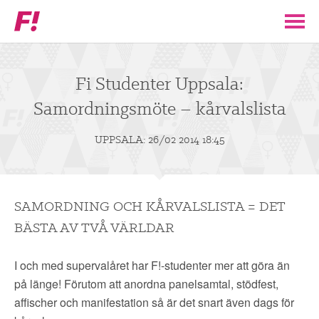
Feministiskt
initiativ
▼
VÅR POLITIK
Fi Studenter Uppsala:
Samordningsmöte – kårvalslista
STÖD F!
UPPSALA: 26/02 2014 18:45
BLI MEDLEM
▼
ENGAGERA DIG I F!
SAMORDNING OCH KÅRVALSLISTA = DET
BÄSTA AV TVÅ VÄRLDAR
ENAD RÖST
I och med supervalåret har F!-studenter mer att göra än
PARTILEDARE
på länge! Förutom att anordna panelsamtal, stödfest,
affischer och manifestation så är det snart även dags för