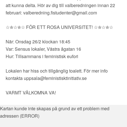
att kunna delta. Hör av dig till valberedningen innan 22
februari:
valberedning.fistudenter@gmail.com
☆✮☆✮☆ FÖR ETT ROSA UNIVERSITET! ☆✮☆✮☆
När: Onsdag 26/2 klockan 18:45
Var: Sensus lokaler, Västra ågatan 16
Hur: Tillsammans i feministisk eufori
Lokalen har hiss och tillgänglig toalett. För mer info
kontakta
uppsala@feministisktinitiativ.se
VARMT VÄLKOMNA VA!
Kartan kunde inte skapas på grund av ett problem med
adressen (ERROR)