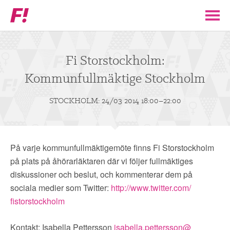
Feministiskt
initiativ
▼
VÅR POLITIK
Fi Storstockholm:
Kommunfullmäktige Stockholm
STÖD F!
STOCKHOLM: 24/03 2014 18:00–22:00
BLI MEDLEM
▼
ENGAGERA DIG I F!
På varje kommunfullmäktigemöte finns Fi Storstockholm
på plats på åhörarläktaren där vi följer fullmäktiges
ENAD RÖST
diskussioner och beslut, och kommenterar dem på
sociala medier som Twitter:
http://www.twitter.com/
fistorstockholm
PARTILEDARE
Kontakt: Isabella Pettersson
isabella.pettersson@