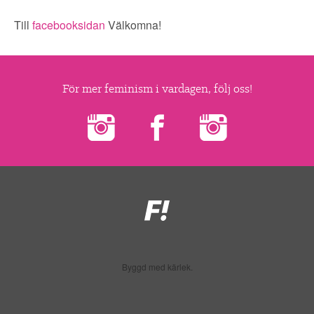
▼
OM FI
Till
facebooksidan
Välkomna!
▼
FÖR MEDLEMMAR
NYHETER
För mer feminism i vardagen, följ oss!
SÖK
Feministiskt
initiativ
Byggd med kärlek.