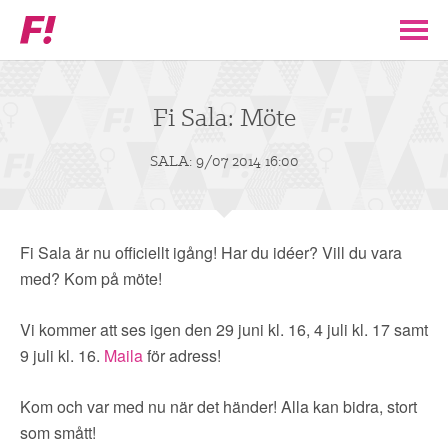
Feministiskt
initiativ
▼
VÅR POLITIK
Fi Sala: Möte
STÖD F!
SALA: 9/07 2014 16:00
BLI MEDLEM
Fi Sala är nu officiellt igång! Har du idéer? Vill du vara
▼
ENGAGERA DIG I F!
med? Kom på möte!
Vi kommer att ses igen den 29 juni kl. 16, 4 juli kl. 17 samt
ENAD RÖST
9 juli kl. 16.
Maila
för adress!
PARTILEDARE
Kom och var med nu när det händer! Alla kan bidra, stort
som smått!