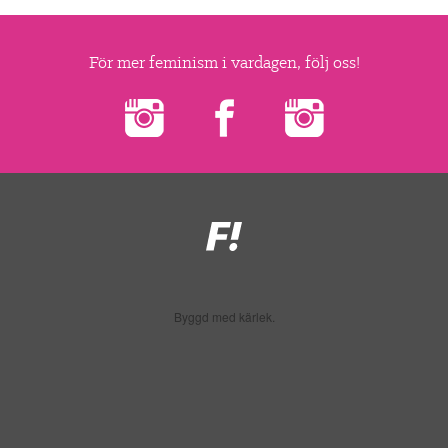
▼
OM FI
▼
För mer feminism i vardagen, följ oss!
FÖR MEDLEMMAR
NYHETER
SÖK
Feministiskt
initiativ
Byggd med kärlek.