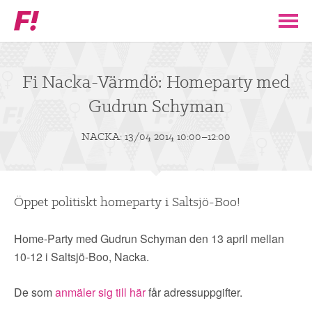
Feministiskt
initiativ
▼
VÅR POLITIK
Fi Nacka-Värmdö: Homeparty med
Gudrun Schyman
STÖD F!
NACKA: 13/04 2014 10:00–12:00
BLI MEDLEM
▼
ENGAGERA DIG I F!
Öppet politiskt homeparty i Saltsjö-Boo!
ENAD RÖST
Home-Party med Gudrun Schyman den 13 april mellan
10-12 i Saltsjö-Boo, Nacka.
PARTILEDARE
De som
anmäler sig till här
får adressuppgifter.