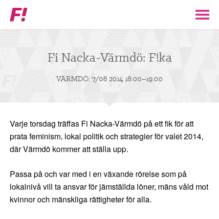
Feministiskt
initiativ
▼
VÅR POLITIK
Fi Nacka-Värmdö: F!ka
STÖD F!
VÄRMDÖ: 7/08 2014 18:00–19:00
BLI MEDLEM
Varje torsdag träffas Fi Nacka-Värmdö på ett fik för att
▼
ENGAGERA DIG I F!
prata feminism, lokal politik och strategier för valet 2014,
där Värmdö kommer att ställa upp.
ENAD RÖST
Passa på och var med i en växande rörelse som på
lokalnivå vill ta ansvar för jämställda löner, mäns våld mot
PARTILEDARE
kvinnor och mänskliga rättigheter för alla.