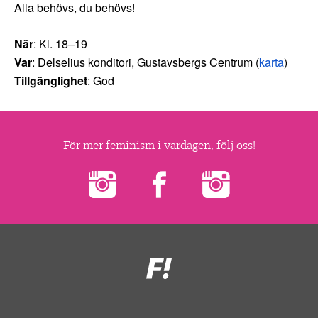
▼
OM FI
Alla behövs, du behövs!
▼
När
: Kl. 18–19
FÖR MEDLEMMAR
Var
: Delselius konditori, Gustavsbergs Centrum (
karta
)
Tillgänglighet
: God
NYHETER
SÖK
För mer feminism i vardagen, följ oss!
Feministiskt
initiativ