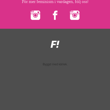
▼
OM FI
För mer feminism i vardagen, följ oss!
▼
FÖR MEDLEMMAR
NYHETER
Feministiskt
SÖK
initiativ
Byggd med kärlek.