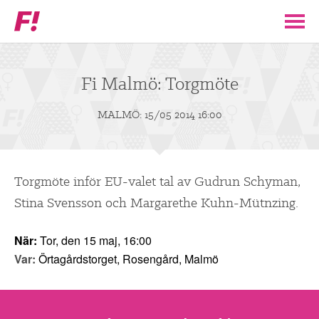
Feministiskt
initiativ
▼
VÅR POLITIK
Fi Malmö: Torgmöte
STÖD F!
MALMÖ: 15/05 2014 16:00
BLI MEDLEM
Torgmöte inför EU-valet tal av Gudrun Schyman,
▼
ENGAGERA DIG I F!
Stina Svensson och Margarethe Kuhn-Mütnzing.
ENAD RÖST
När:
Tor, den 15 maj, 16:00
Var:
Örtagårdstorget, Rosengård, Malmö
PARTILEDARE