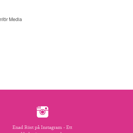
anför Media
Enad Röst på Instagram - Ett