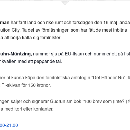
yman
har farit land och rike runt och torsdagen den 15 maj land
tion City. Ta del av föreläsningen som har fått de mest inbitna
a att börja kalla sig feminister!
Kuhn-Müntzing,
numm
er sju på EU-listan och nummer ett på list
r kvällen
med ett peppande tal.
er ni kunna köpa den feministiska antologin ”Det Händer Nu”, f
 F!-skivan för 150 kronor.
ingen säljer och signerar Gudrun sin bok ”100 brev som (inte?!)
la med kort eller kontanter.
.00-21.00