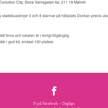
volution City, Stora Varvsgatan 6a, 211 19 Malmö
 stadsbusslinjer 3 och 8 stannar på hållplats Dockan precis ut
.
t finns och lokalen är i övrigt tillgänglig.
a där i god tid, endast 150 platser.
Fi på Facebook – Dagliga