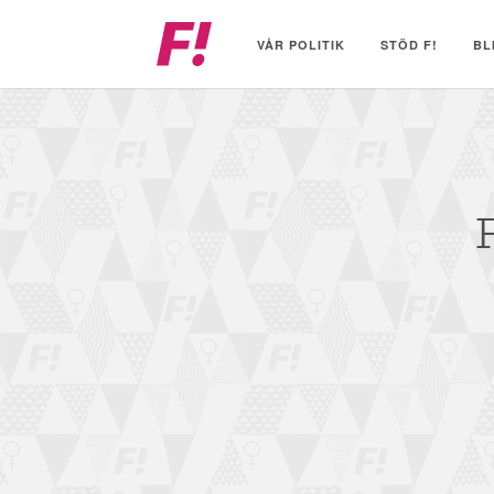
Feministiskt
initiativ
VÅR POLITIK
STÖD F!
BL