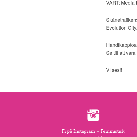
VART: Media E
Skånetrafikens
Evolution City
Handikapptoalet
Se till att var
Vi ses!!
Fi på Instagram – Feministisk