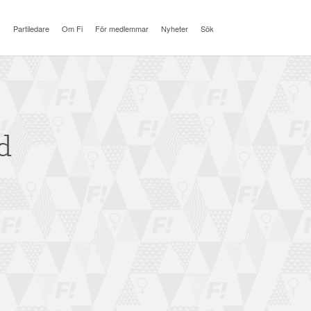
Partiledare
Om Fi
För medlemmar
Nyheter
Sök
d