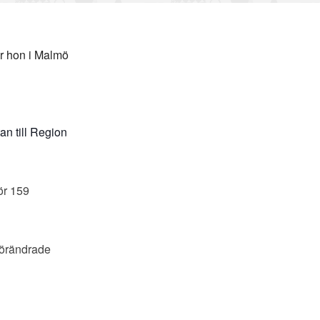
ar hon i Malmö
an till Region
ör 159
 förändrade