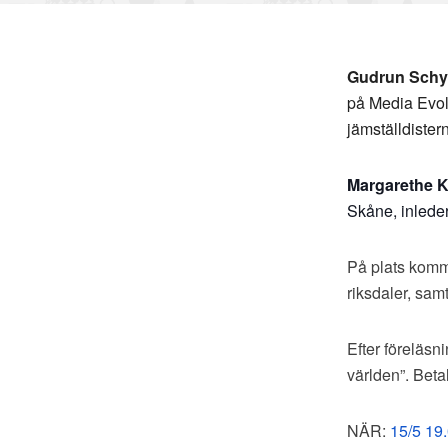
Gudrun Sch
på Media Evolu
jämställdistern
Margarethe 
Skåne, inlede
På plats komm
riksdaler, samt
Efter föreläsn
världen”. Beta
NÄR:
15/5 19