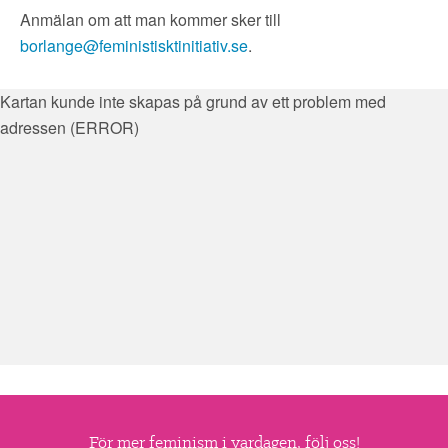
▼
OM FI
Anmälan om att man kommer sker till
borlange@feministisktinitiativ.se
.
▼
FÖR MEDLEMMAR
Kartan kunde inte skapas på grund av ett problem med
NYHETER
adressen (ERROR)
SÖK
För mer feminism i vardagen, följ oss!