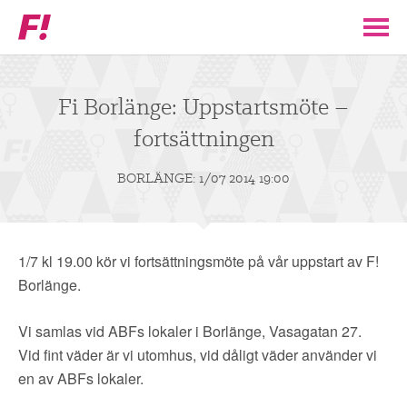
Feministiskt
initiativ
▼
VÅR POLITIK
Fi Borlänge: Uppstartsmöte –
fortsättningen
STÖD F!
BORLÄNGE: 1/07 2014 19:00
BLI MEDLEM
▼
ENGAGERA DIG I F!
1/7 kl 19.00 kör vi fortsättningsmöte på vår uppstart av F!
Borlänge.
ENAD RÖST
Vi samlas vid ABFs lokaler i Borlänge, Vasagatan 27.
Vid fint väder är vi utomhus, vid dåligt väder använder vi
PARTILEDARE
en av ABFs lokaler.