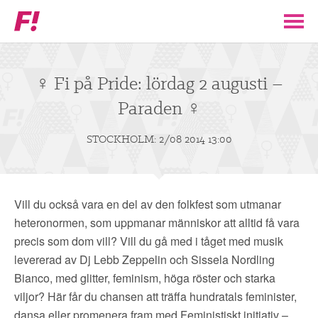
Feministiskt
initiativ
▼
VÅR POLITIK
♀ Fi på Pride: lördag 2 augusti –
Paraden ♀
STÖD F!
STOCKHOLM: 2/08 2014 13:00
BLI MEDLEM
▼
ENGAGERA DIG I F!
Vill du också vara en del av den folkfest som utmanar
heteronormen, som uppmanar människor att alltid få vara
ENAD RÖST
precis som dom vill? Vill du gå med i tåget med musik
levererad av Dj Lebb Zeppelin och Sissela Nordling
Bianco, med glitter, feminism, höga röster och starka
PARTILEDARE
viljor? Här får du chansen att träffa hundratals feminister,
dansa eller promenera fram med Feministiskt initiativ –