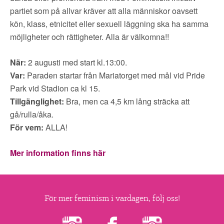
▼
OM FI
partiet som på allvar kräver att alla människor oavsett
kön, klass, etnicitet eller sexuell läggning ska ha samma
▼
FÖR MEDLEMMAR
möjligheter och rättigheter. Alla är välkomna!!
NYHETER
När:
2 augusti med start
kl.13:00
.
Var:
Paraden startar från Mariatorget med mål vid Pride
Park vid Stadion ca kl 15.
SÖK
Tillgänglighet:
Bra, men ca 4,5 km lång sträcka att
gå/rulla/åka.
För vem:
ALLA!
Mer information finns här
För mer feminism i vardagen, följ oss!