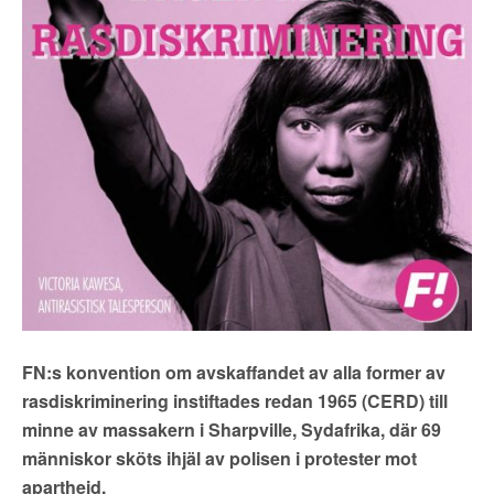
▼
OM FI
▼
FÖR MEDLEMMAR
NYHETER
SÖK
FN:s konvention om avskaffandet av alla former av
rasdiskriminering instiftades redan 1965 (CERD) till
minne av massakern i Sharpville, Sydafrika, där 69
människor sköts ihjäl av polisen i protester mot
apartheid.