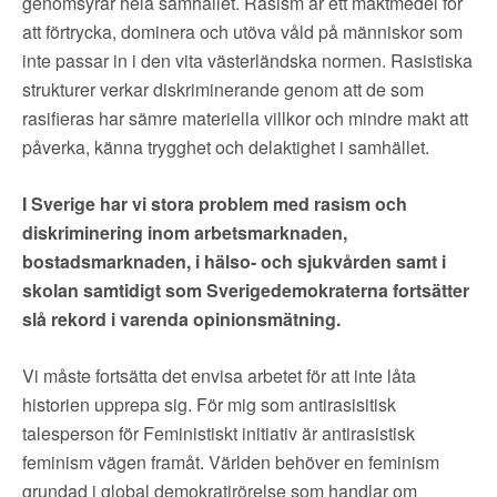
genomsyrar hela samhället. Rasism är ett maktmedel för
att förtrycka, dominera och utöva våld på människor som
inte passar in i den vita västerländska normen. Rasistiska
strukturer verkar diskriminerande genom att de som
rasifieras har sämre materiella villkor och mindre makt att
påverka, känna trygghet och delaktighet i samhället.
I Sverige har vi stora problem med rasism och
diskriminering inom arbetsmarknaden,
bostadsmarknaden, i hälso- och sjukvården samt i
skolan samtidigt som Sverigedemokraterna fortsätter
slå rekord i varenda opinionsmätning.
Vi måste fortsätta det envisa arbetet för att inte låta
historien upprepa sig. För mig som antirasisitisk
talesperson för Feministiskt initiativ är antirasistisk
feminism vägen framåt. Världen behöver en feminism
grundad i global demokratirörelse som handlar om