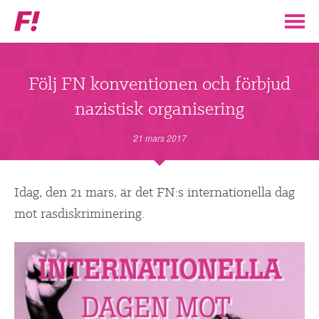
Feministiskt
initiativ
▼
VÅR POLITIK
Följ FN konventionen och förbjud
nazistisk organisering
STÖD F!
21 mars 2017
BLI MEDLEM
▼
Idag, den 21 mars, är det FN:s internationella dag
ENGAGERA DIG I F!
mot rasdiskriminering.
ENAD RÖST
PARTILEDARE