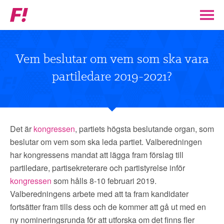
Feministiskt
initiativ
▼
VÅR POLITIK
Vem beslutar om vem som ska vara
partiledare 2019-2021?
STÖD F!
BLI MEDLEM
Det är
kongressen
, partiets högsta beslutande organ, som
▼
ENGAGERA DIG I F!
beslutar om vem som ska leda partiet. Valberedningen
har kongressens mandat att lägga fram förslag till
ENAD RÖST
partiledare, partisekreterare och partistyrelse inför
kongressen
som hålls 8-10 februari 2019.
Valberedningens arbete med att ta fram kandidater
PARTILEDARE
fortsätter fram tills dess och de kommer att gå ut med en
ny nomineringsrunda för att utforska om det finns fler