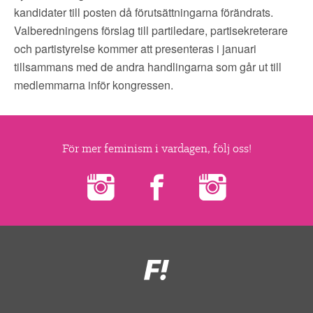
▼
OM FI
kandidater till posten då förutsättningarna förändrats.
Valberedningens förslag till partiledare, partisekreterare
▼
FÖR MEDLEMMAR
och partistyrelse kommer att presenteras i januari
tillsammans med de andra handlingarna som går ut till
medlemmarna inför kongressen.
NYHETER
SÖK
För mer feminism i vardagen, följ oss!
Feministiskt
initiativ