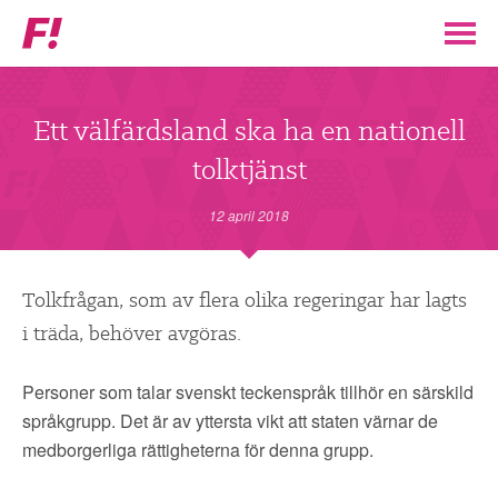
Feministiskt
initiativ
▼
VÅR POLITIK
Ett välfärdsland ska ha en nationell
tolktjänst
STÖD F!
12 april 2018
BLI MEDLEM
▼
Tolkfrågan, som av flera olika regeringar har lagts
ENGAGERA DIG I F!
i träda, behöver avgöras.
ENAD RÖST
Personer som talar svenskt teckenspråk tillhör en särskild
språkgrupp. Det är av yttersta vikt att staten värnar de
PARTILEDARE
medborgerliga rättigheterna för denna grupp.