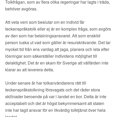
▼
OM FI
Tolkfrågan, som av flera olika regeringar har lagts i träda,
behöver avgöras.
▼
FÖR MEDLEMMAR
Att veta vem som beslutar om en individ får
teckenspråkstolk eller ej är en komplex fråga, som avgörs
NYHETER
av den som har betalningsansvaret. Att som enskild
person luska ut vad som gäller är resurskrävande. Det tar
SÖK
mycket tid från ens vardag att jaga, planera och leta efter
lösningar som säkerställer individens möjlighet till
delaktighet. Det är en skam för Sverige att välfärden inte
klarar av att leverera detta.
Under senare år har tolkanvändarens rätt till
teckenspråkstolkning försvagats och det råder stora
skillnader beroende på var i landet en bor. Detta är inte
acceptabelt och det är högst bekymmersamt att staten
inte har tagit ansvar för en likvärdig tolktjänst över hela
landet.