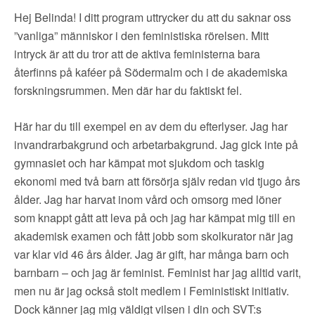
▼
OM FI
Hej Belinda! I ditt program uttrycker du att du saknar oss
”vanliga” människor i den feministiska rörelsen. Mitt
▼
FÖR MEDLEMMAR
intryck är att du tror att de aktiva feministerna bara
återfinns på kaféer på Södermalm och i de akademiska
NYHETER
forskningsrummen. Men där har du faktiskt fel.
Här har du till exempel en av dem du efterlyser. Jag har
SÖK
invandrarbakgrund och arbetarbakgrund. Jag gick inte på
gymnasiet och har kämpat mot sjukdom och taskig
ekonomi med två barn att försörja själv redan vid tjugo års
ålder. Jag har harvat inom vård och omsorg med löner
som knappt gått att leva på och jag har kämpat mig till en
akademisk examen och fått jobb som skolkurator när jag
var klar vid 46 års ålder. Jag är gift, har många barn och
barnbarn – och jag är feminist. Feminist har jag alltid varit,
men nu är jag också stolt medlem i Feministiskt initiativ.
Dock känner jag mig väldigt vilsen i din och SVT:s