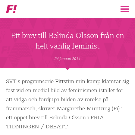
Feministiskt
initiativ
▼
VÅR POLITIK
Ett brev till Belinda Olsson från en
helt vanlig feminist
STÖD F!
24 januari 2014
BLI MEDLEM
▼
SVT:s programserie Fittstim min kamp klamrar sig
ENGAGERA DIG I F!
fast vid en medial bild av feminismen istället för
att vidga och fördjupa bilden av rörelse på
ENAD RÖST
frammarsch, skriver Margarethe Müntzing (Fi) i
ett öppet brev till Belinda Olsson i FRIA
PARTILEDARE
TIDNINGEN / DEBATT.