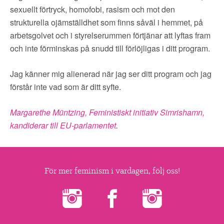
sexuellt förtryck, homofobi, rasism och mot den
strukturella ojämställdhet som finns såväl i hemmet, på
arbetsgolvet och i styrelserummen förtjänar att lyftas fram
och inte förminskas på snudd till förlöjligas i ditt program.
Jag känner mig alienerad när jag ser ditt program och jag
förstår inte vad som är ditt syfte.
Margarethe Müntzing, Feministiskt initiativ Simrishamn,
kandiderar till EU-parlamentet
.
För mer feminism i vardagen, följ oss!