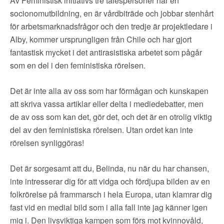
Av Feministisk initiativs tre talespersoner har en
socionomutbildning, en är vårdbiträde och jobbar stenhårt
för arbetsmarknadsfrågor och den tredje är projektledare i
Alby, kommer ursprungligen från Chile och har gjort
fantastisk mycket i det antirasistiska arbetet som pågår
som en del i den feministiska rörelsen.
Det är inte alla av oss som har förmågan och kunskapen
att skriva vassa artiklar eller delta i mediedebatter, men
de av oss som kan det, gör det, och det är en otrolig viktig
del av den feministiska rörelsen. Utan ordet kan inte
rörelsen synliggöras!
Det är sorgesamt att du, Belinda, nu när du har chansen,
inte intresserar dig för att vidga och fördjupa bilden av en
folkrörelse på frammarsch i hela Europa, utan klamrar dig
fast vid en medial bild som i alla fall inte jag känner igen
mig i. Den livsviktiga kampen som förs mot kvinnovåld,