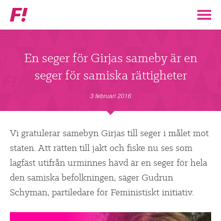
Feministiskt
initiativ
▼
VÅR POLITIK
En seger för Girjas sameby är en
seger för samiska rättigheter
STÖD F!
3 februari 2016
BLI MEDLEM
▼
Vi gratulerar samebyn Girjas till seger i målet mot
ENGAGERA DIG I F!
staten. Att rätten till jakt och fiske nu ses som
lagfäst utifrån urminnes hävd är en seger för hela
ENAD RÖST
den samiska befolkningen, säger Gudrun
Schyman, partiledare för Feministiskt initiativ.
PARTILEDARE