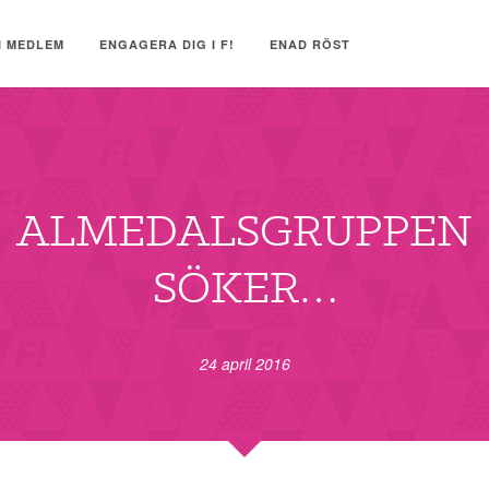
I MEDLEM
ENGAGERA DIG I F!
ENAD RÖST
ALMEDALSGRUPPEN
SÖKER…
24 april 2016