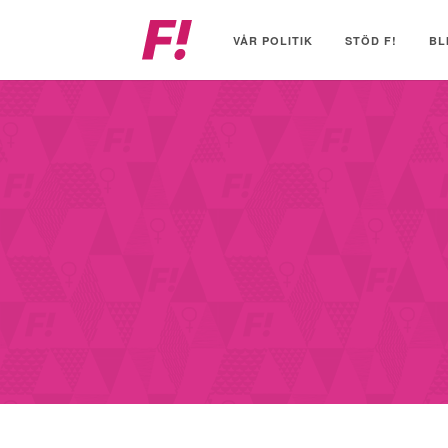
Feministiskt
initiativ
VÅR POLITIK
STÖD F!
BL