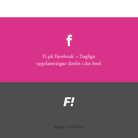
Fi på Facebook – Dagliga
uppdateringar direkt i din feed
Feministiskt
initiativ
Byggd med kärlek.