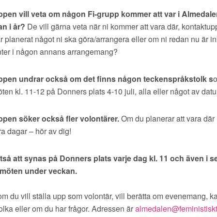
pen vill veta om någon Fi-grupp kommer att var i Almedal
an i år?
De vill gärna veta när ni kommer att vara där, kontaktup
r planerat något ni ska göra/arrangera eller om ni redan nu är
nter i någon annans arrangemang?
pen undrar också om det finns någon teckenspråkstolk s
o
ten kl. 11-12 på Donners plats 4-10 juli, alla eller något av da
pen söker också fler volontärer.
Om du planerar att vara där
ra dagar – hör av dig!
tså att synas på Donners plats varje dag kl. 11 och även i s
 möten under veckan.
m du vill ställa upp som volontär, vill berätta om evenemang, k
lka eller om du har frågor. Adressen är
almedalen@feministiskti