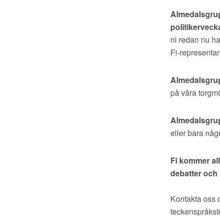
Almedalsgrup
politikerveck
ni redan nu ha
Fi-representa
Almedalsgrup
på våra torgmö
Almedalsgrup
eller bara någ
Fi kommer all
debatter och
Kontakta oss o
teckenspråksto