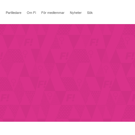
Partiledare
Om Fi
För medlemmar
Nyheter
Sök