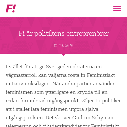
Feministiskt
initiativ
▼
VÅR POLITIK
Fi är politikens entreprenörer
STÖD F!
21 maj 2010
BLI MEDLEM
I stället för att ge Sverigedemokraterna en
vågmästarroll kan väljarna rösta in Feministiskt
▼
ENGAGERA DIG I F!
initiativ i riksdagen. När andra partier använder
feminismen som ytterligare en krydda till en
ENAD RÖST
redan formulerad utgångspunkt, väljer Fi-politiker
att i stället låta feminismen utgöra själva
PARTILEDARE
utgångspunkten. Det skriver Gudrun Schyman,
talesperson och riksdagskandidat för Feministiskt