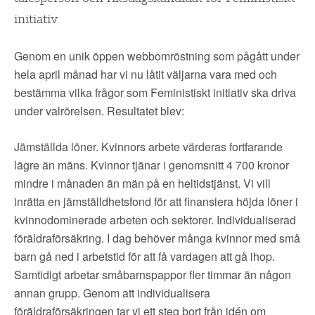
▼
OM FI
initiativ.
▼
FÖR MEDLEMMAR
Genom en unik öppen webbomröstning som pågått under
hela april månad har vi nu låtit väljarna vara med och
NYHETER
bestämma vilka frågor som Feministiskt initiativ ska driva
under valrörelsen. Resultatet blev:
SÖK
Jämställda löner. Kvinnors arbete värderas fortfarande
lägre än mäns. Kvinnor tjänar i genomsnitt 4 700 kronor
mindre i månaden än män på en heltidstjänst. Vi vill
inrätta en jämställdhetsfond för att finansiera höjda löner i
kvinnodominerade arbeten och sektorer. Individualiserad
föräldraförsäkring. I dag behöver många kvinnor med små
barn gå ned i arbetstid för att få vardagen att gå ihop.
Samtidigt arbetar småbarnspappor fler timmar än någon
annan grupp. Genom att individualisera
föräldraförsäkringen tar vi ett steg bort från idén om