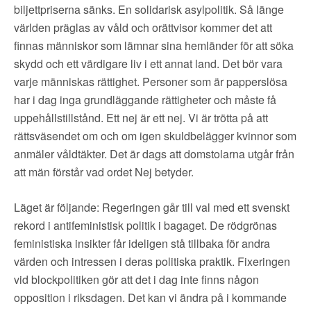
biljettpriserna sänks. En solidarisk asylpolitik. Så länge
världen präglas av våld och orättvisor kommer det att
finnas människor som lämnar sina hemländer för att söka
skydd och ett värdigare liv i ett annat land. Det bör vara
varje människas rättighet. Personer som är papperslösa
har i dag inga grundläggande rättigheter och måste få
uppehållstillstånd. Ett nej är ett nej. Vi är trötta på att
rättsväsendet om och om igen skuldbelägger kvinnor som
anmäler våldtäkter. Det är dags att domstolarna utgår från
att män förstår vad ordet Nej betyder.
Läget är följande: Regeringen går till val med ett svenskt
rekord i antifeministisk politik i bagaget. De rödgrönas
feministiska insikter får ideligen stå tillbaka för andra
värden och intressen i deras politiska praktik. Fixeringen
vid blockpolitiken gör att det i dag inte finns någon
opposition i riksdagen. Det kan vi ändra på i kommande