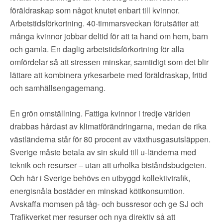
föräldraskap som något knutet enbart till kvinnor.
Arbetstidsförkortning. 40-timmarsveckan förutsätter att
många kvinnor jobbar deltid för att ta hand om hem, barn
och gamla. En daglig arbetstidsförkortning för alla
omfördelar så att stressen minskar, samtidigt som det blir
lättare att kombinera yrkesarbete med föräldraskap, fritid
och samhällsengagemang.
En grön omställning. Fattiga kvinnor i tredje världen
drabbas hårdast av klimatförändringarna, medan de rika
västländerna står för 80 procent av växthusgasutsläppen.
Sverige måste betala av sin skuld till u-länderna med
teknik och resurser – utan att urholka biståndsbudgeten.
Och här i Sverige behövs en utbyggd kollektivtrafik,
energisnåla bostäder en minskad köttkonsumtion.
Avskaffa momsen på tåg- och bussresor och ge SJ och
Trafikverket mer resurser och nya direktiv så att