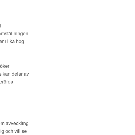
t
ramställningen
 i lika hög
söker
as kan delar av
berörda
n om avveckling
ig och vill se