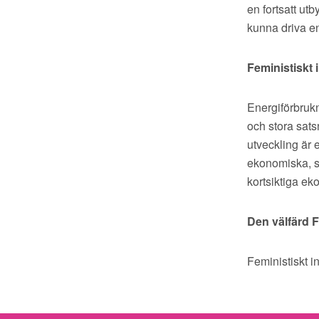
en fortsatt ut
kunna driva e
Feministiskt i
E
nergiförbruk
och stora sats
utveckling är 
ekonomiska, so
kortsiktiga ek
Den välfärd Fe
Feministiskt in