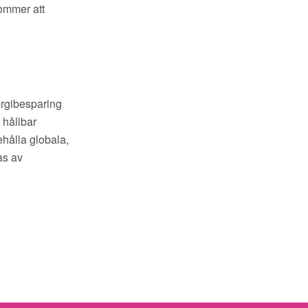
kommer att
ergibesparing
 hållbar
ehålla globala,
as av