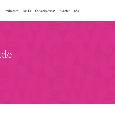
Partiledare
Om Fi
För medlemmar
Nyheter
Sök
nde