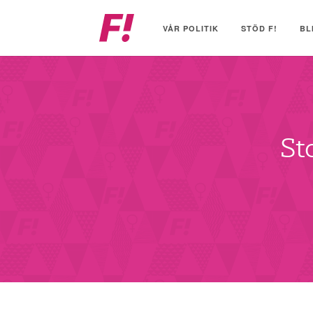
Feministiskt
initiativ
VÅR POLITIK
STÖD F!
BL
St