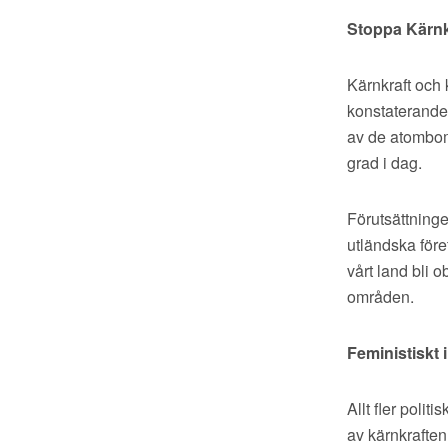
Stoppa Kärnk
Kärnkraft och 
konstaterande 
av de atombom
grad i dag.
Förutsättninge
utländska före
vårt land bli 
områden.
Feministiskt i
Allt fler polit
av kärnkraften