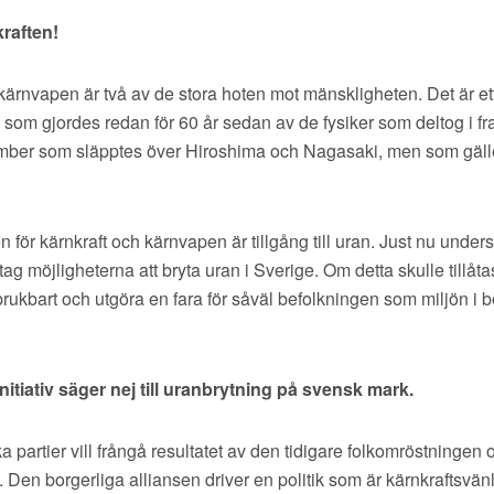
raften!
kärnvapen är två av de stora hoten mot mänskligheten. Det är et
som gjordes redan för 60 år sedan av de fysiker som deltog i f
ber som släpptes över Hiroshima och Nagasaki, men som gäller
n för kärnkraft och kärnvapen är tillgång till uran. Just nu under
tag möjligheterna att bryta uran i Sverige. Om detta skulle tillåt
obrukbart och utgöra en fara för såväl befolkningen som miljön i 
nitiativ säger nej till uranbrytning på svensk mark.
iska partier vill frångå resultatet av den tidigare folkomröstninge
. Den borgerliga alliansen driver en politik som är kärnkraftsvänl