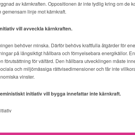
byggnad av kärnkraften. Oppositionen är inte tydlig kring om de 
n gemensam linje mot kärnkraft.
nitiativ vill avveckla kärnkraften.
ningen behöver minska. Därför behövs kraftfulla åtgärder för en
ningar på långsiktigt hållbara och förnyelsebara energikällor.
En
en förutsättning för välfärd. Den hållbara utvecklingen måste inn
ciala och miljömässiga rättvisedimensioner och får inte villkor
onomiska vinster.
ministiskt initiativ vill bygga innefattar inte kärnkraft.
itiativ