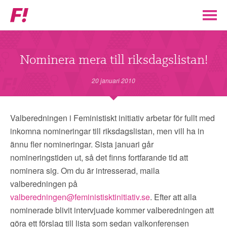
Feministiskt
initiativ
▼
VÅR POLITIK
Nominera mera till riksdagslistan!
STÖD F!
20 januari 2010
BLI MEDLEM
Valberedningen i Feministiskt initiativ arbetar för fullt med
inkomna nomineringar till riksdagslistan, men vill ha in
▼
ENGAGERA DIG I F!
ännu fler nomineringar. Sista januari går
nomineringstiden ut, så det finns fortfarande tid att
ENAD RÖST
nominera sig. Om du är intresserad, maila
valberedningen på
valberedningen@feministisktinitiativ.se
. Efter att alla
PARTILEDARE
nominerade blivit intervjuade kommer valberedningen att
göra ett förslag till lista som sedan valkonferensen