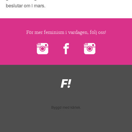
▼
OM FI
beslutar om i mars.
▼
FÖR MEDLEMMAR
För mer feminism i vardagen, följ oss!
NYHETER
SÖK
Feministiskt
initiativ
Byggd med kärlek.