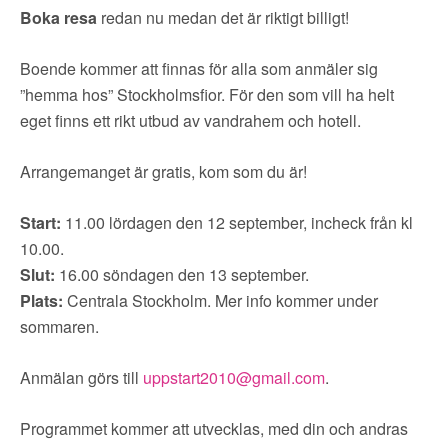
▼
OM FI
Boka resa
redan nu medan det är riktigt billigt!
▼
FÖR MEDLEMMAR
Boende kommer att finnas för alla som anmäler sig
”hemma hos” Stockholmsfior. För den som vill ha helt
eget finns ett rikt utbud av vandrahem och hotell.
NYHETER
Arrangemanget är gratis, kom som du är!
SÖK
Start:
11.00 lördagen den 12 september, incheck från kl
10.00.
Slut:
16.00 söndagen den 13 september.
Plats:
Centrala Stockholm. Mer info kommer under
sommaren.
Anmälan görs till
uppstart2010@gmail.com
.
Programmet kommer att utvecklas, med din och andras