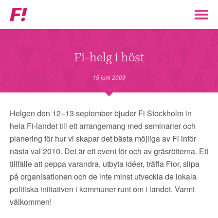
Feministiskt
initiativ
▼
VÅR POLITIK
Fi-helg i höst
STÖD F!
15 juni 2009
BLI MEDLEM
Helgen den 12–13 september bjuder Fi Stockholm in
hela Fi-landet till ett arrangemang med seminarier och
▼
ENGAGERA DIG I F!
planering för hur vi skapar det bästa möjliga av Fi inför
nästa val 2010. Det är ett event för och av gräsrötterna. Ett
ENAD RÖST
tillfälle att peppa varandra, utbyta idéer, träffa Fior, slipa
på organisationen och de inte minst utveckla de lokala
politiska initiativen i kommuner runt om i landet. Varmt
PARTILEDARE
välkommen!