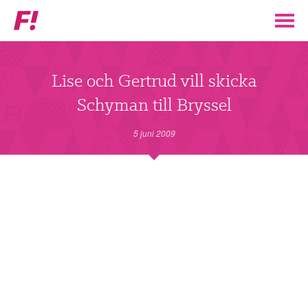
Feministiskt
initiativ
▼
VÅR POLITIK
Lise och Gertrud vill skicka
Schyman till Bryssel
STÖD F!
5 juni 2009
BLI MEDLEM
▼
ENGAGERA DIG I F!
ENAD RÖST
PARTILEDARE