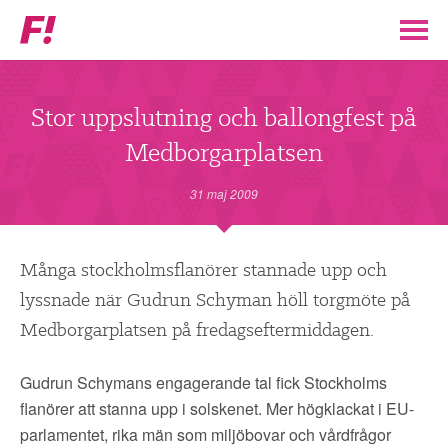
Feministiskt
initiativ
▼
VÅR POLITIK
Stor uppslutning och ballongfest på
Medborgarplatsen
STÖD F!
31 maj 2009
BLI MEDLEM
▼
Många stockholmsflanörer stannade upp och
ENGAGERA DIG I F!
lyssnade när Gudrun Schyman höll torgmöte på
Medborgarplatsen på fredagseftermiddagen.
ENAD RÖST
Gudrun Schymans engagerande tal fick Stockholms
PARTILEDARE
flanörer att stanna upp i solskenet. Mer högklackat i EU-
parlamentet, rika män som miljöbovar och vårdfrågor