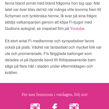
▼
OM FI
fanns bland annat med bland frågorna hon tog upp. När
talet var över blev det kö när många ville komma fram till
▼
FÖR MEDLEMMAR
Schyman och lyckönska henne, få svar på sina frågor,
stödja valkampanjen genom att köpa Fi-tjugor med
Gudruns autograf, se inspelad film på
Youtube
.
NYHETER
Ett stort antal Fi-medlemmar och sympatisörer fanns
SÖK
också på plats. Vädret var fantastiskt och mycket folk var
ute och promenerade. F!s färgglada ballonger som
delades ut på löpande band till förbipasserande barn
sågs på flera håll i staden under eftermiddagen och
kvällen.
För mer feminism i vardagen, följ oss!