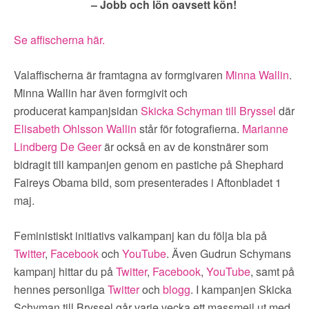
– Jobb och lön oavsett kön!
Se affischerna här.
Valaffischerna är framtagna av formgivaren
Minna Wallin
.
Minna Wallin har även formgivit och
producerat kampanjsidan
Skicka Schyman till Bryssel
där
Elisabeth Ohlsson Wallin
står för fotografierna.
Marianne
Lindberg De Geer
är också en av de konstnärer som
bidragit till kampanjen genom en pastiche på Shephard
Faireys Obama bild, som presenterades i Aftonbladet 1
maj.
Feministiskt initiativs valkampanj kan du följa bla på
Twitter
,
Facebook
och
YouTube
. Även Gudrun Schymans
kampanj hittar du på
Twitter
,
Facebook
,
YouTube
, samt på
hennes personliga
Twitter
och
blogg
. I kampanjen Skicka
Schyman till Bryssel går varje vecka ett massmejl ut med