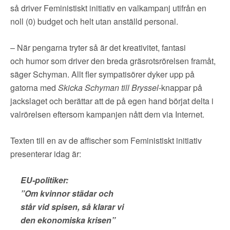
▼
OM FI
så driver Feministiskt initiativ en valkampanj utifrån en
noll (0) budget och helt utan anställd personal.
▼
FÖR MEDLEMMAR
– När pengarna tryter så är det kreativitet, fantasi
och humor som driver den breda gräsrotsrörelsen framåt,
NYHETER
säger Schyman. Allt fler sympatisörer dyker upp på
gatorna med
Skicka Schyman till Bryssel
-knappar på
SÖK
jackslaget och berättar att de på egen hand börjat delta i
valrörelsen eftersom kampanjen nått dem via Internet.
Texten till en av de affischer som Feministiskt initiativ
presenterar idag är:
EU-politiker:
”Om kvinnor städar och
står vid spisen, så klarar vi
den ekonomiska krisen”