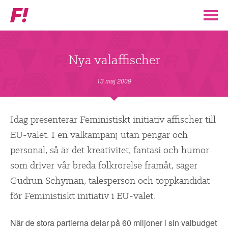
Feministiskt
initiativ
▼
VÅR POLITIK
Nya valaffischer
STÖD F!
13 maj 2009
BLI MEDLEM
Idag presenterar Feministiskt initiativ affischer till
EU-valet. I en valkampanj utan pengar och
▼
ENGAGERA DIG I F!
personal, så är det kreativitet, fantasi och humor
som driver vår breda folkrörelse framåt, säger
ENAD RÖST
Gudrun Schyman, talesperson och toppkandidat
för Feministiskt initiativ i EU-valet.
PARTILEDARE
När de stora partierna delar på 60 miljoner i sin valbudget