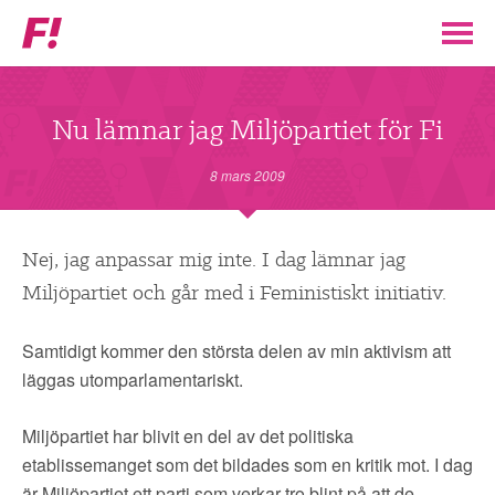
Feministiskt
initiativ
▼
VÅR POLITIK
Nu lämnar jag Miljöpartiet för Fi
STÖD F!
8 mars 2009
BLI MEDLEM
Nej, jag anpassar mig inte. I dag lämnar jag
Miljöpartiet och går med i Feministiskt initiativ.
▼
ENGAGERA DIG I F!
Samtidigt kommer den största delen av min aktivism att
ENAD RÖST
läggas utomparlamentariskt.
PARTILEDARE
Miljöpartiet har blivit en del av det politiska
etablissemanget som det bildades som en kritik mot. I dag
är Miljöpartiet ett parti som verkar tro blint på att de