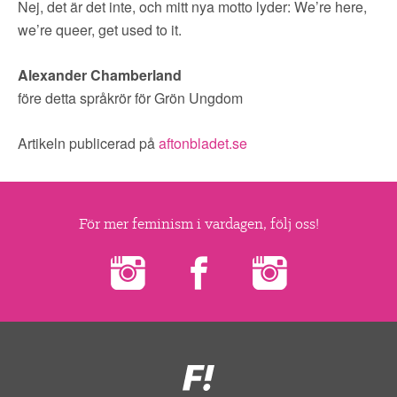
Nej, det är det inte, och mitt nya motto lyder: We’re here,
we’re queer, get used to it.
Alexander Chamberland
före detta språkrör för Grön Ungdom
Artikeln publicerad på
aftonbladet.se
För mer feminism i vardagen, följ oss!
Feministiskt
initiativ