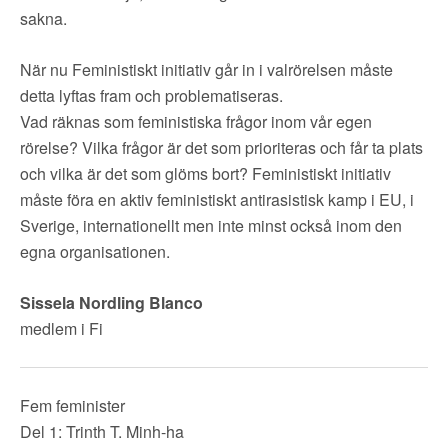
▼
OM FI
sakna.
▼
FÖR MEDLEMMAR
När nu Feministiskt initiativ går in i valrörelsen måste
detta lyftas fram och problematiseras.
Vad räknas som feministiska frågor inom vår egen
NYHETER
rörelse? Vilka frågor är det som prioriteras och får ta plats
och vilka är det som glöms bort? Feministiskt initiativ
SÖK
måste föra en aktiv feministiskt antirasistisk kamp i EU, i
Sverige, internationellt men inte minst också inom den
egna organisationen.
Sissela Nordling Blanco
medlem i Fi
Fem feminister
Del 1: Trinth T. Minh-ha