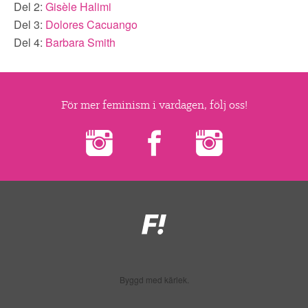
Del 2:
Gisèle Halimi
Del 3:
Dolores Cacuango
Del 4:
Barbara Smith
För mer feminism i vardagen, följ oss!
Feministiskt
initiativ
Byggd med kärlek.