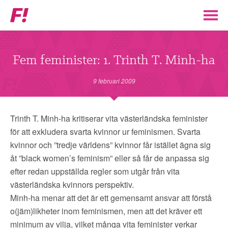
Feministiskt
initiativ
▼
VÅR POLITIK
Fem feminister: 1. Trinth T. Minh-ha
STÖD F!
9 februari 2009
BLI MEDLEM
Trinth T. Minh-ha kritiserar vita västerländska feminister
för att exkludera svarta kvinnor ur feminismen. Svarta
▼
ENGAGERA DIG I F!
kvinnor och ”tredje världens” kvinnor får istället ägna sig
åt ”black women’s feminism” eller så får de anpassa sig
ENAD RÖST
efter redan uppställda regler som utgår från vita
västerländska kvinnors perspektiv.
Minh-ha menar att det är ett gemensamt ansvar att förstå
PARTILEDARE
o(jäm)likheter inom feminismen, men att det kräver ett
minimum av vilja, vilket många vita feminister verkar