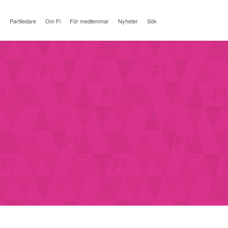
Partiledare
Om Fi
För medlemmar
Nyheter
Sök