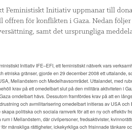
t Feministiskt Initiativ uppmanar till donat
ll offren för konflikten i Gaza. Nedan följer
ersättning, samt det ursprungliga meddel
inistiskt Initiativ IFE–EFI, ett feministiskt nätverk vars verksa
ch etniska gränser, gjorde en 29 december 2008 ett uttalande, 
USA, Mellanöstern och Medelhavsområdet. Uttalandet, med rub
nehöll krav på ett omedelbart slut på den militära aktiviteten i Ga
Gaza omdelbart hävs. Dessutom framfördes krav på att en långsi
edrustning och avmilitarisering omedelbart initieras av USA oc
skapa politiska och sociala ramverk för att en ny och effektiv f
rum i Mellanöstern, där civilpersoner, fredsaktivister, kvinnorät
 för mänskliga rättigheter, ickekyrkliga och frisinnade tänkare o