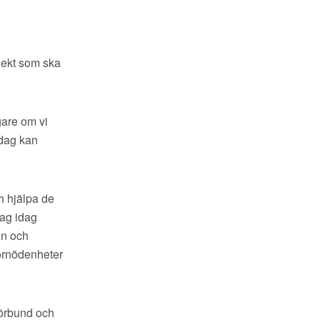
ojekt som ska
gare om vi
idag kan
ch hjälpa de
rag idag
en och
örnödenheter
kförbund och