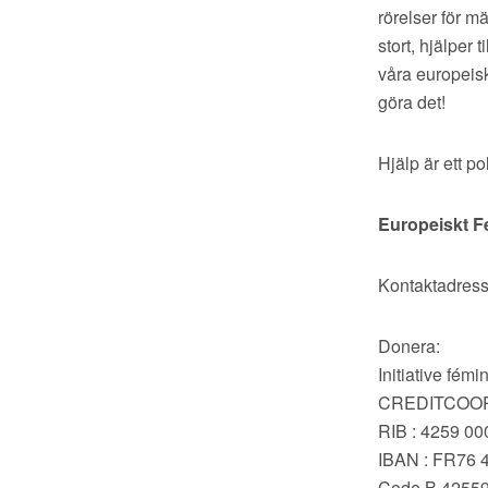
rörelser för mä
stort, hjälper
våra europeisk
göra det!
Hjälp är ett p
Europeiskt Fe
Kontaktadres
Donera:
Initiative fém
CREDITCOOP
RIB : 4259 0
IBAN : FR76 
Code B.4255