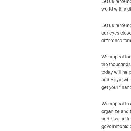
Let us rememb
world with a di
Let us rememb
our eyes close
difference to
We appeal toda
the thousands 
today will hel
and Egypt will
get your finan
We appeal to a
organize and t
address the im
governments c