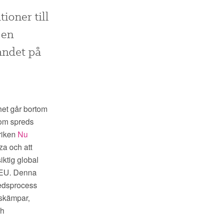
ioner till
 en
andet på
mhet går bortom
som spreds
riken
Nu
za och att
ktig global
h EU. Denna
redsprocess
tskämpar,
ch