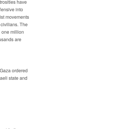
trosities have
fensive into
inist movements
 civilians. The
g one million
ousands are
 Gaza ordered
aeli state and