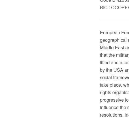
BIC : CCOP
European Femi
geographical 
Middle East a
that the milit
lifted and a l
by the USA an
social framewo
take place, wh
rights organis
progressive fo
influence the s
resolutions, i