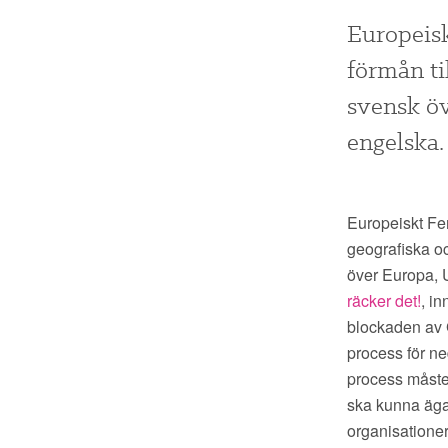
Europeisk
förmån ti
svensk öv
engelska.
Europeiskt Fem
geografiska o
över Europa, 
räcker det!
, in
blockaden av 
process för n
process måste 
ska kunna äga 
organisationer