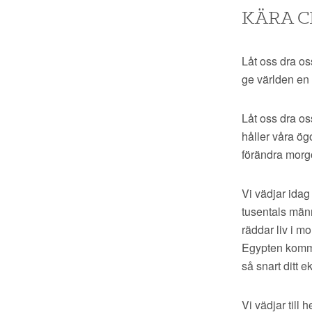
KÄRA C
Låt oss dra os
ge världen en m
Låt oss dra os
håller våra ög
förändra mor
Vi vädjar idag
tusentals männ
räddar liv i m
Egypten komme
så snart ditt 
Vi vädjar till 