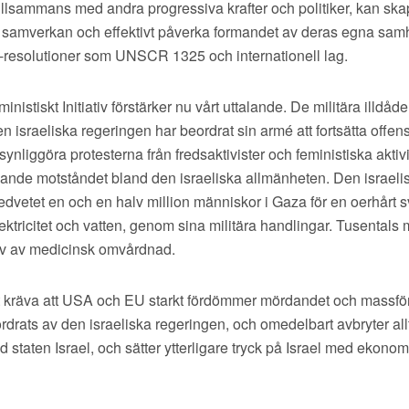
 tillsammans med andra progressiva krafter och politiker, kan sk
ill samverkan och effektivt påverka formandet av deras egna sam
N-resolutioner som UNSCR 1325 och internationell lag.
nistiskt Initiativ förstärker nu vårt uttalande. De militära illdåd
en israeliska regeringen har beordrat sin armé att fortsätta offen
ynliggöra protesterna från fredsaktivister och feministiska aktivis
xande motståndet bland den israeliska allmänheten. Den israeli
 medvetet en och en halv million människor i Gaza för en oerhårt sv
lektricitet och vatten, genom sina militära handlingar. Tusentals
ov av medicinsk omvårdnad.
att kräva att USA och EU starkt fördömmer mördandet och massför
rats av den israeliska regeringen, och omedelbart avbryter allt 
staten Israel, och sätter ytterligare tryck på Israel med ekono