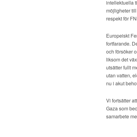
intellektuella
möjligheter t
respekt för F
Europeiskt Femi
fortfarande. D
och försöker os
liksom det vä
utsätter fullt
utan vatten, e
nu i akut beh
Vi fortsätter 
Gaza som beord
samarbete med 