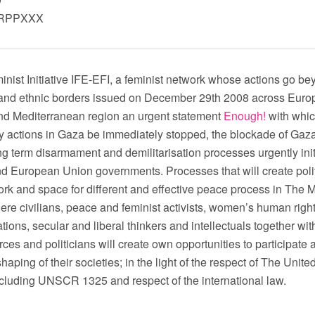
FRPPXXX
nist Initiative IFE-EFI, a feminist network whose actions go b
and ethnic borders issued on December 29th 2008 across Euro
nd Mediterranean region an urgent statement
Enough!
with whi
ary actions in Gaza be immediately stopped, the blockade of Ga
ong term disarmament and demilitarisation processes urgently init
d European Union governments. Processes that will create poli
rk and space for different and effective peace process in The M
ere civilians, peace and feminist activists, women’s human rig
ations, secular and liberal thinkers and intellectuals together wit
rces and politicians will create own opportunities to participate 
haping of their societies; in the light of the respect of The Unite
ncluding UNSCR 1325 and respect of the international law.