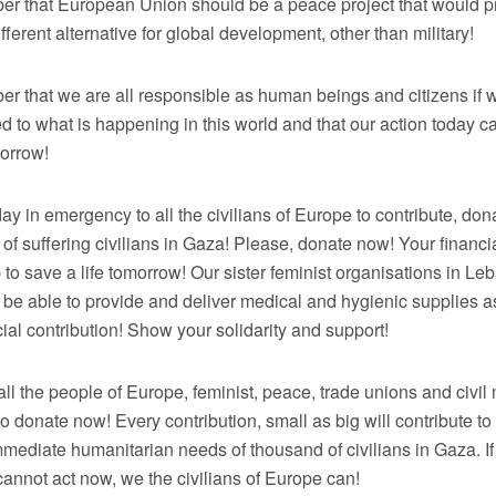
er that European Union should be a peace project that would p
fferent alternative for global development, other than military!
er that we are all responsible as human beings and citizens if
d to what is happening in this world and that our action today 
morrow!
y in emergency to all the civilians of Europe to contribute, don
of suffering civilians in Gaza! Please, donate now! Your financia
p to save a life tomorrow! Our sister feminist organisations in L
 be able to provide and deliver medical and hygienic supplies a
cial contribution! Show your solidarity and support!
ll the people of Europe, feminist, peace, trade unions and civi
o donate now! Every contribution, small as big will contribute to 
mediate humanitarian needs of thousand of civilians in Gaza. If
annot act now, we the civilians of Europe can!