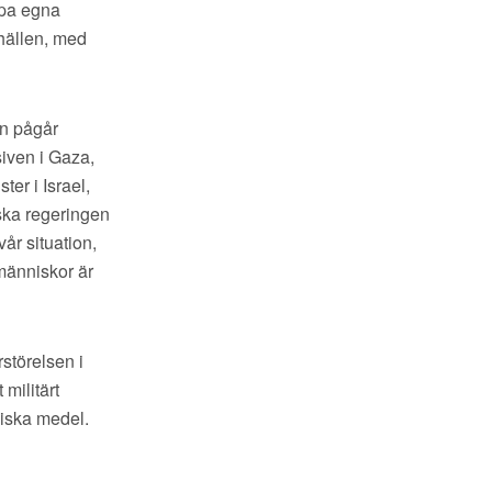
apa egna
hällen, med
en pågår
siven i Gaza,
ter i Israel,
ska regeringen
år situation,
 människor är
störelsen i
militärt
miska medel.