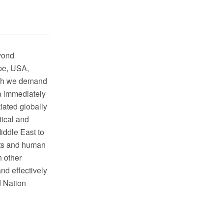
eyond
pe, USA,
ch we demand
za immediately
iated globally
tical and
iddle East to
hts and human
h other
and effectively
d Nation