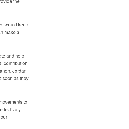
rovide the
 we would keep
can make a
ate and help
l contribution
ebanon, Jordan
s soon as they
l movements to
effectively
 our