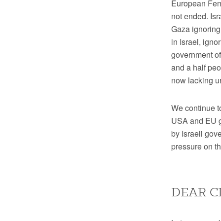
European Femin
not ended. Isr
Gaza ignoring 
in Israel, igno
government of 
and a half peo
now lacking u
We continue t
USA and EU go
by Israeli gov
pressure on t
DEAR C