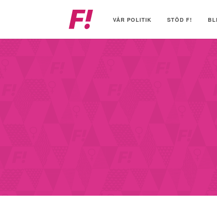
Feministiskt
initiativ
VÅR POLITIK
STÖD F!
BL