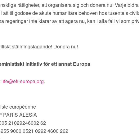
nskliga rättigheter, att organisera sig och donera nu! Varje bidra
 till att tillgodose de akuta humanitära behoven hos tusentals civ
a regeringar inte klarar av att agera nu, kan i alla fall vi som pr
olitiskt ställningstagande! Donera nu!
ministiskt Initiativ för ett annat Europa
s:
ife@efi-europa.org
.
iniste européenne
 PARIS ALESIA
0005 21029246002 62
4255 9000 0521 0292 4600 262
9