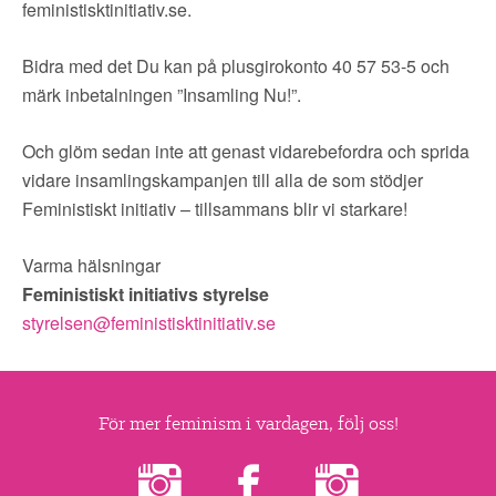
feministisktinitiativ.se.
Bidra med det Du kan på plusgirokonto 40 57 53-5 och
märk inbetalningen ”Insamling Nu!”.
Och glöm sedan inte att genast vidarebefordra och sprida
vidare insamlingskampanjen till alla de som stödjer
Feministiskt initiativ – tillsammans blir vi starkare!
Varma hälsningar
Feministiskt initiativs styrelse
styrelsen@feministisktinitiativ.se
För mer feminism i vardagen, följ oss!