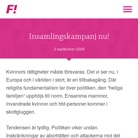
Feministiskt
initiativ
▼
VÅR POLITIK
Insamlingskampanj nu!
STÖD F!
2 september 2008
BLI MEDLEM
Kvinnors rättigheter måste försvaras. Det vi ser nu, i
Europa och i världen i stort, är en tillbakagång. Där
▼
ENGAGERA DIG I F!
religiös fundamentalism tar över politiken, den ”heliga
familjen” upphöjs till norm. Ensamma mammor,
ENAD RÖST
invandrade kvinnor och hbt-personer kommer i
skottgluggen.
PARTILEDARE
Tendensen är tydlig. Politiken viker undan.
Inskränkningar av aborträtten och attackerna mot det