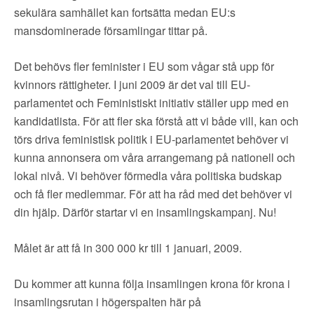
▼
OM FI
sekulära samhället kan fortsätta medan EU:s
mansdominerade församlingar tittar på.
▼
FÖR MEDLEMMAR
Det behövs fler feminister i EU som vågar stå upp för
kvinnors rättigheter. I juni 2009 är det val till EU-
NYHETER
parlamentet och Feministiskt initiativ ställer upp med en
kandidatlista. För att fler ska förstå att vi både vill, kan och
SÖK
törs driva feministisk politik i EU-parlamentet behöver vi
kunna annonsera om våra arrangemang på nationell och
lokal nivå. Vi behöver förmedla våra politiska budskap
och få fler medlemmar. För att ha råd med det behöver vi
din hjälp. Därför startar vi en insamlingskampanj. Nu!
Målet är att få in 300 000 kr till 1 januari, 2009.
Du kommer att kunna följa insamlingen krona för krona i
insamlingsrutan i högerspalten här på