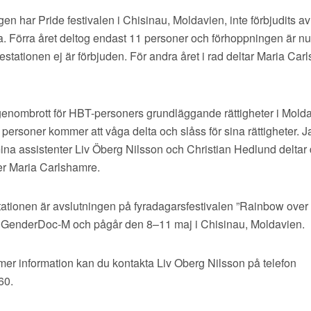
gen har Pride festivalen i Chisinau, Moldavien, inte förbjudits av
 Förra året deltog endast 11 personer och förhoppningen är nu a
estationen ej är förbjuden. För andra året i rad deltar Maria Ca
 genombrott för HBT-personers grundläggande rättigheter i Mold
er personer kommer att våga delta och slåss för sina rättigheter. 
 mina assistenter Liv Öberg Nilsson och Christian Hedlund deltar d
er Maria Carlshamre.
tationen är avslutningen på fyradagarsfestivalen ”Rainbow over
 GenderDoc-M och pågår den 8–11 maj i Chisinau, Moldavien.
mer information kan du kontakta Liv Oberg Nilsson på telefon
60.