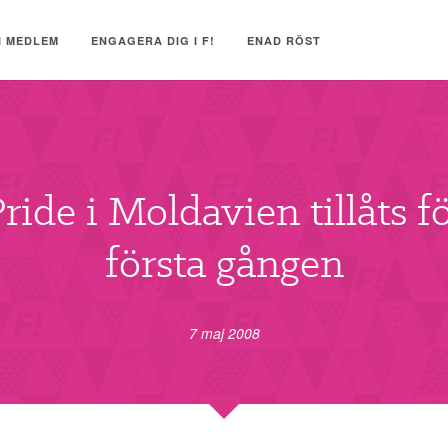
I MEDLEM
ENGAGERA DIG I F!
ENAD RÖST
ride i Moldavien tillåts f
första gången
7 maj 2008