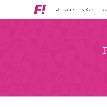
Feministiskt
initiativ
VÅR POLITIK
STÖD F!
BL
P