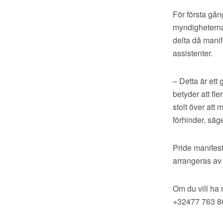
För första gån
myndigheterna.
delta då manif
assistenter.
– Detta är ett
betyder att fl
stolt över att
förhinder, säg
Pride manifes
arrangeras av
Om du vill ha 
+32477 763 8