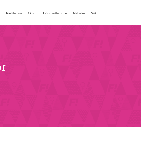
Partiledare
Om Fi
För medlemmar
Nyheter
Sök
ör