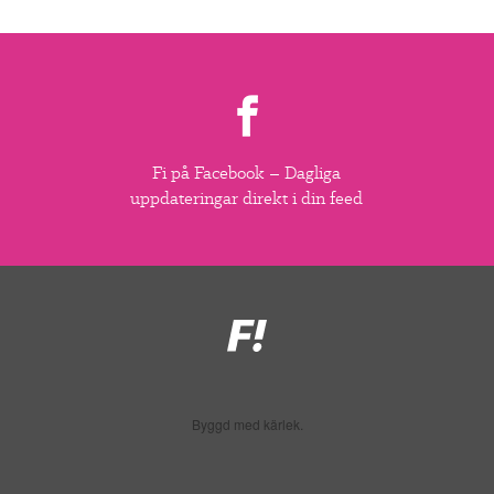
Fi på Facebook – Dagliga
uppdateringar direkt i din feed
Feministiskt
initiativ
Byggd med kärlek.