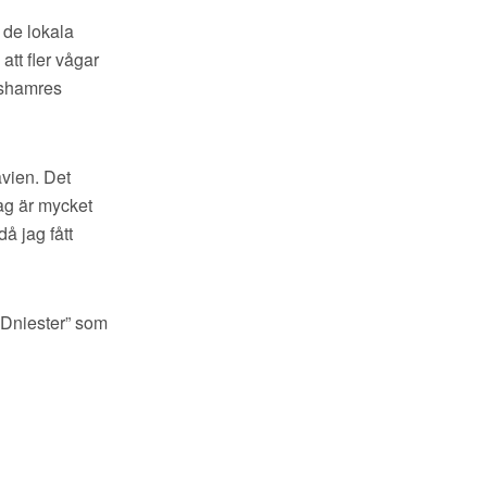
 de lokala
tt fler vågar
rlshamres
avien. Det
Jag är mycket
å jag fått
 Dniester” som