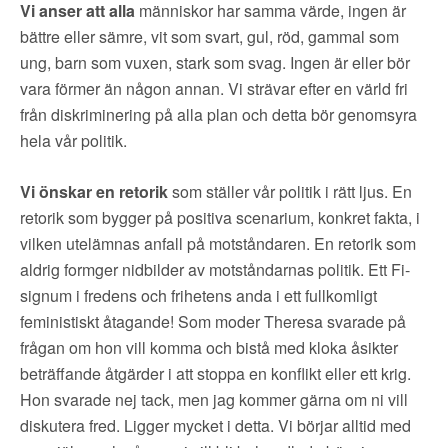
Vi anser att alla
människor har samma värde, ingen är
bättre eller sämre, vit som svart, gul, röd, gammal som
ung, barn som vuxen, stark som svag. Ingen är eller bör
vara förmer än någon annan. Vi strävar efter en värld fri
från diskriminering på alla plan och detta bör genomsyra
hela vår politik.
Vi önskar en retorik
som ställer vår politik i rätt ljus. En
retorik som bygger på positiva scenarium, konkret fakta, i
vilken utelämnas anfall på motståndaren. En retorik som
aldrig formger nidbilder av motståndarnas politik. Ett Fi-
signum i fredens och frihetens anda i ett fullkomligt
feministiskt åtagande! Som moder Theresa svarade på
frågan om hon vill komma och bistå med kloka åsikter
beträffande åtgärder i att stoppa en konflikt eller ett krig.
Hon svarade nej tack, men jag kommer gärna om ni vill
diskutera fred. Ligger mycket i detta. Vi börjar alltid med