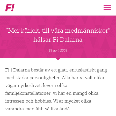
Feministiskt
initiativ
▼
VÅR POLITIK
”Mer kärlek, till våra medmänniskor”
hälsar Fi Dalarna
STÖD F!
28 april 2008
BLI MEDLEM
▼
Fi i Dalarna består av ett glatt, entusiastiskt gäng
ENGAGERA DIG I F!
med starka personligheter. Alla har vi valt olika
vägar i yrkeslivet, lever i olika
ENAD RÖST
familjekonstellationer, vi har en mängd olika
intressen och hobbies. Vi är mycket olika
PARTILEDARE
varandra men åhh så lika ändå.