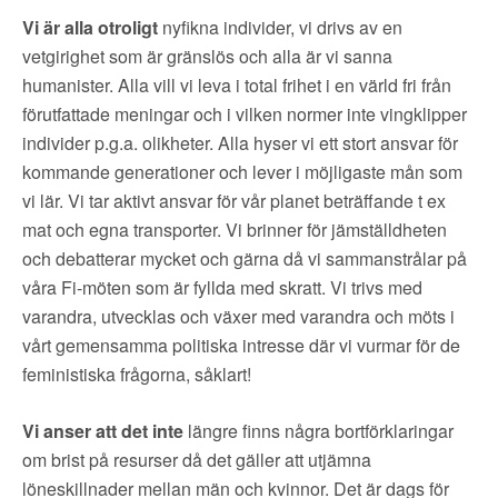
▼
OM FI
Vi är alla otroligt
nyfikna individer, vi drivs av en
vetgirighet som är gränslös och alla är vi sanna
▼
FÖR MEDLEMMAR
humanister. Alla vill vi leva i total frihet i en värld fri från
förutfattade meningar och i vilken normer inte vingklipper
NYHETER
individer p.g.a. olikheter. Alla hyser vi ett stort ansvar för
kommande generationer och lever i möjligaste mån som
vi lär. Vi tar aktivt ansvar för vår planet beträffande t ex
SÖK
mat och egna transporter. Vi brinner för jämställdheten
och debatterar mycket och gärna då vi sammanstrålar på
våra Fi-möten som är fyllda med skratt. Vi trivs med
varandra, utvecklas och växer med varandra och möts i
vårt gemensamma politiska intresse där vi vurmar för de
feministiska frågorna, såklart!
Vi anser att det inte
längre finns några bortförklaringar
om brist på resurser då det gäller att utjämna
löneskillnader mellan män och kvinnor. Det är dags för