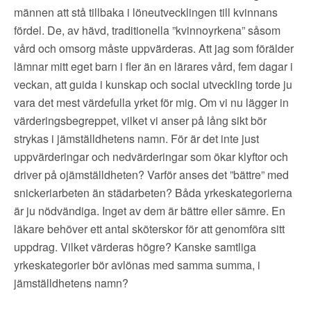
männen att stå tillbaka i löneutvecklingen till kvinnans
fördel. De, av hävd, traditionella ”kvinnoyrkena” såsom
vård och omsorg måste uppvärderas. Att jag som förälder
lämnar mitt eget barn i fler än en lärares vård, fem dagar i
veckan, att guida i kunskap och social utveckling torde ju
vara det mest värdefulla yrket för mig. Om vi nu lägger in
värderingsbegreppet, vilket vi anser på lång sikt bör
strykas i jämställdhetens namn. För är det inte just
uppvärderingar och nedvärderingar som ökar klyftor och
driver på ojämställdheten? Varför anses det ”bättre” med
snickeriarbeten än städarbeten? Båda yrkeskategorierna
är ju nödvändiga. Inget av dem är bättre eller sämre. En
läkare behöver ett antal sköterskor för att genomföra sitt
uppdrag. Vilket värderas högre? Kanske samtliga
yrkeskategorier bör avlönas med samma summa, i
jämställdhetens namn?