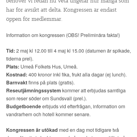
▼
behöver vi redan nu veta ungefär hur många som
OM FI
har för avsikt att delta. Kongressen är endast
▼
öppen för medlemmar.
FÖR MEDLEMMAR
Information om kongressen (OBS! Preliminära fakta!)
NYHETER
Tid:
2 maj kl 12.00 till 4 maj kl 15.00 (datumen är spikade,
SÖK
tiderna prel).
Plats:
Umeå Folkets Hus, Umeå.
Kostnad:
400 kronor inkl fika, frukt alla dagar (ej lunch).
Barnvakt
finns på plats (gratis).
Reseutjämningssystem
kommer att erbjudas samtliga
som reser söder om Sundsvall (prel.).
Budgetboende
erbjuds vid efterfrågan, information om
vandrarhem och hotell kommer senare.
Kongressen är utökad
med en dag mot tidigare två