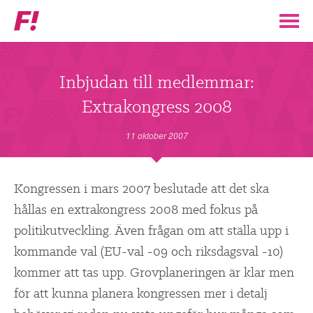
Feministiskt
initiativ
▼
VÅR POLITIK
Inbjudan till medlemmar:
Extrakongress 2008
STÖD F!
11 oktober 2007
BLI MEDLEM
▼
Kongressen i mars 2007 beslutade att det ska
ENGAGERA DIG I F!
hållas en extrakongress 2008 med fokus på
politikutveckling. Även frågan om att ställa upp i
ENAD RÖST
kommande val (EU-val -09 och riksdagsval -10)
kommer att tas upp. Grovplaneringen är klar men
PARTILEDARE
för att kunna planera kongressen mer i detalj