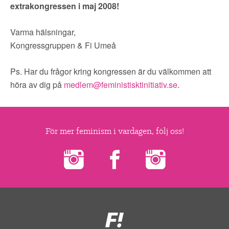
extrakongressen i maj 2008!
Varma hälsningar,
Kongressgruppen & Fi Umeå
Ps. Har du frågor kring kongressen är du välkommen att
höra av dig på
medlem@feministisktinitiativ.se
.
För mer feminism i vardagen, följ oss!
Feministiskt
initiativ