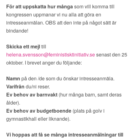
För att uppskatta hur många
som vill komma till
kongressen uppmanar vi nu alla att göra en
intresseanmälan. OBS att den inte på något sätt är
bindande!
Skicka ett mejl
till
helena.svensson@feministisktinitiativ.se
senast den 25
oktober. I brevet anger du följande:
Namn
på den /de som du önskar intresseanmäla.
Varifrån
du/ni reser.
Ev behov av barnvakt
(hur många barn, samt deras
ålder).
Ev behov av budgetboende
(plats på golv i
gymnastikhall eller liknande).
Vi hoppas att få se många intresseanmälningar till