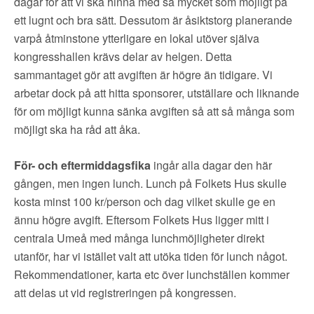
dagar för att vi ska hinna med så mycket som möjligt på
ett lugnt och bra sätt. Dessutom är åsiktstorg planerande
varpå åtminstone ytterligare en lokal utöver själva
kongresshallen krävs delar av helgen. Detta
sammantaget gör att avgiften är högre än tidigare. Vi
arbetar dock på att hitta sponsorer, utställare och liknande
för om möjligt kunna sänka avgiften så att så många som
möjligt ska ha råd att åka.
För- och eftermiddagsfika
ingår alla dagar den här
gången, men ingen lunch. Lunch på Folkets Hus skulle
kosta minst 100 kr/person och dag vilket skulle ge en
ännu högre avgift. Eftersom Folkets Hus ligger mitt i
centrala Umeå med många lunchmöjligheter direkt
utanför, har vi istället valt att utöka tiden för lunch något.
Rekommendationer, karta etc över lunchställen kommer
att delas ut vid registreringen på kongressen.