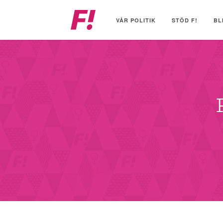
Feministiskt
initiativ
VÅR POLITIK
STÖD F!
BL