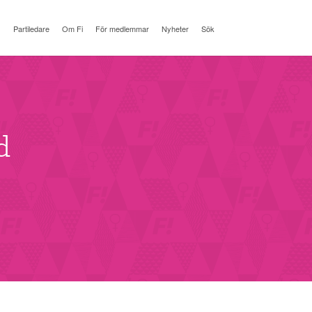
Partiledare
Om Fi
För medlemmar
Nyheter
Sök
d