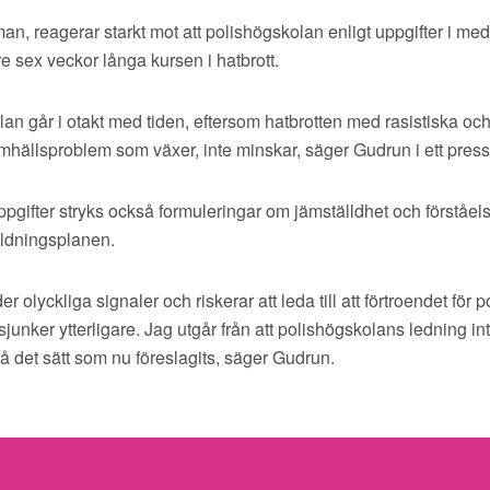
, reagerar starkt mot att polishögskolan enligt uppgifter i me
re sex veckor långa kursen i hatbrott.
an går i otakt med tiden, eftersom hatbrotten med rasistiska o
amhällsproblem som växer, inte minskar, säger Gudrun i ett pre
pgifter stryks också formuleringar om jämställdhet och förståels
bildningsplanen.
r olyckliga signaler och riskerar att leda till att förtroendet för 
sjunker ytterligare. Jag utgår från att polishögskolans ledning in
å det sätt som nu föreslagits, säger Gudrun.