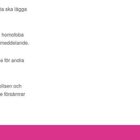
dia ska lägga
ch homofoba
ssmeddelande.
e för andra
polisen och
te försämrar