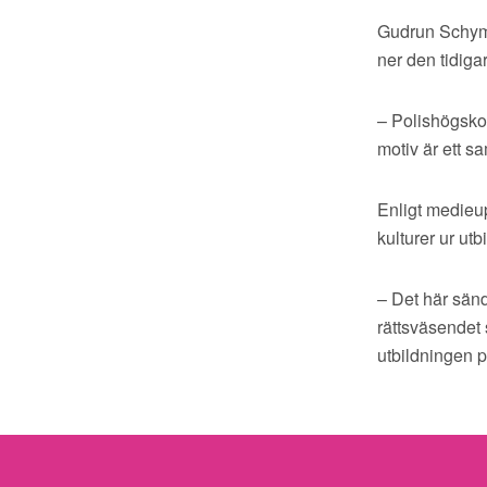
Gudrun Schyman
ner den tidiga
– Polishögskol
motiv är ett s
Enligt medieup
kulturer ur ut
– Det här sände
rättsväsendet 
utbildningen p