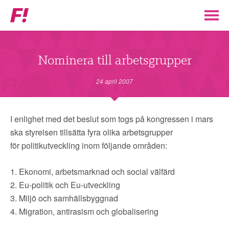
Feministiskt
initiativ
▼
VÅR POLITIK
Nominera till arbetsgrupper
STÖD F!
24 april 2007
BLI MEDLEM
I enlighet med det beslut som togs på kongressen i mars
ska styrelsen tillsätta fyra olika arbetsgrupper
▼
ENGAGERA DIG I F!
för politikutveckling inom följande områden:
ENAD RÖST
1. Ekonomi, arbetsmarknad och social välfärd
2. Eu-politik och Eu-utveckling
3. Miljö och samhällsbyggnad
PARTILEDARE
4. Migration, antirasism och globalisering