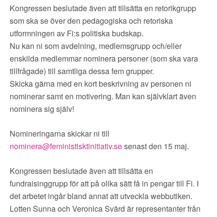
▼
OM FI
Kongressen beslutade även att tillsätta en retorikgrupp
som ska se över den pedagogiska och retoriska
▼
FÖR MEDLEMMAR
utformningen av Fi:s politiska budskap.
Nu kan ni som avdelning, medlemsgrupp och/eller
enskilda medlemmar nominera personer (som ska vara
NYHETER
tillfrågade) till samtliga dessa fem grupper.
Skicka gärna med en kort beskrivning av personen ni
SÖK
nominerar samt en motivering. Man kan självklart även
nominera sig själv!
Nomineringarna skickar ni till
nominera@feministisktinitiativ.se
senast den 15 maj.
Kongressen beslutade även att tillsätta en
fundraisinggrupp för att på olika sätt få in pengar till Fi. I
det arbetet ingår bland annat att utveckla webbutiken.
Lotten Sunna och Veronica Svärd är representanter från