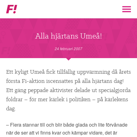
Feministiskt
initiativ
▼
VÅR POLITIK
Alla hjärtans Umeå!
STÖD F!
24 februari 2007
BLI MEDLEM
Ett kyligt Umeå fick tillfällig uppvärmning då årets
första Fi-aktion iscensattes på alla hjärtans dag!
▼
ENGAGERA DIG I F!
Ett gäng peppade aktivister delade ut specialgjorda
foldrar – för mer kärlek i politiken – på kärlekens
ENAD RÖST
dag.
PARTILEDARE
– Flera stannar till och blir både glada och lite förvånade
när de ser att vi finns kvar och kämpar vidare, det är