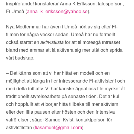
▼
OM FI
inspirerande! konstaterar Anna K Eriksson, talesperson,
Fi Umeå (
anna_k_eriksson@yahoo.se
).
▼
FÖR MEDLEMMAR
Nya Medlemmar har även i Umeå hört av sig efter Fi-
filmen för några veckor sedan. Umeå har nu formellt
NYHETER
också startat en
aktivistlista
för att tillmötesgå intresset
bland medlemmar att få aktivera sig mer utåt och sprida
SÖK
vårt budskap.
– Det känns som att vi har hittat en modell och en
möjlighet att fånga in fler intresserande Fi-aktivister i och
med detta initiativ. Vi har kanske ägnat oss lite mycket åt
traditionellt styrelsearbete på senaste tiden. Det är kul
och hoppfullt att vi börjar hitta tillbaka till mer aktivism
efter den lilla pausen efter hösten och den intensiva
valrörelsen, säger Samuel Kvist, kontaktperson för
aktivistlistan (
fiasamuel@gmail.com
).