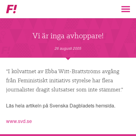
Feministiskt
initiativ
▼
VÅR POLITIK
Vi är inga avhoppare!
STÖD F!
26 augusti 2005
BLI MEDLEM
"I kölvattnet av Ebba Witt-Brattströms avgång
från Feministiskt initiativs styrelse har flera
▼
ENGAGERA DIG I F!
journalister dragit slutsatser som inte stämmer."
ENAD RÖST
Läs hela artikeln på Svenska Dagbladets hemsida.
PARTILEDARE
www.svd.se