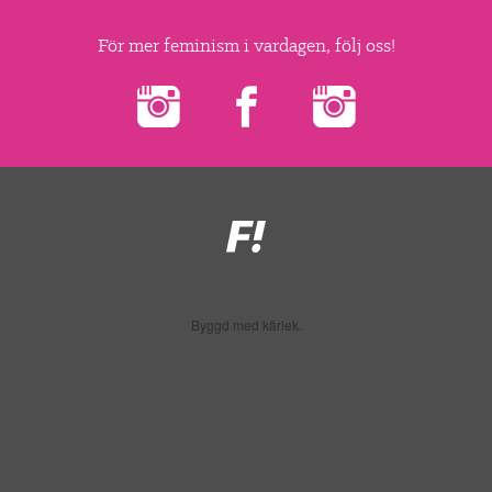
▼
OM FI
För mer feminism i vardagen, följ oss!
▼
FÖR MEDLEMMAR
NYHETER
SÖK
Feministiskt
initiativ
Byggd med kärlek.