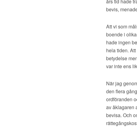
års tid hade tr
bevis, menade
Att vi som mål
boende i olika
hade ingen be
hela tiden. Att
betydelse men
var inte ens 
När jag genom
den flera gång
ordföranden o
av åklagaren a
bevisa. Och o
rättegångskos