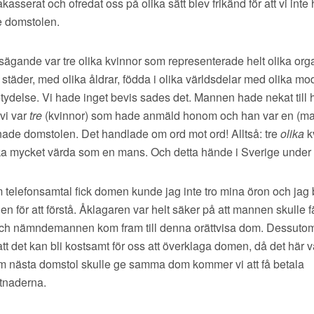
akasserat och ofredat oss på olika sätt blev frikänd för att vi int
 domstolen.
sägande var tre olika kvinnor som representerade helt olika orga
 städer, med olika åldrar, födda i olika världsdelar med olika mo
tydelse. Vi hade inget bevis sades det. Mannen hade nekat till
 vi var
tre
(kvinnor) som hade anmäld honom och han var en (ma
ade domstolen. Det handlade om ord mot ord! Alltså: tre
olika
k
lika mycket värda som en mans. Och detta hände i Sverige under
 telefonsamtal fick domen kunde jag inte tro mina öron och jag
en för att förstå. Åklagaren var helt säker på att mannen skulle 
ch nämndemannen kom fram till denna orättvisa dom. Dessutom 
tt det kan bli kostsamt för oss att överklaga domen, då det här va
m nästa domstol skulle ge samma dom kommer vi att få betala
tnaderna.