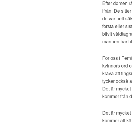
Efter domen r
ifrån. De sitt
de var helt säk
första eller s
blivit våldtag
mannen har bli
För oss i Femini
kvinnors ord 
kräva att ting
tycker också a
Det är mycket
kommer från de
Det är mycket 
kommer att kä