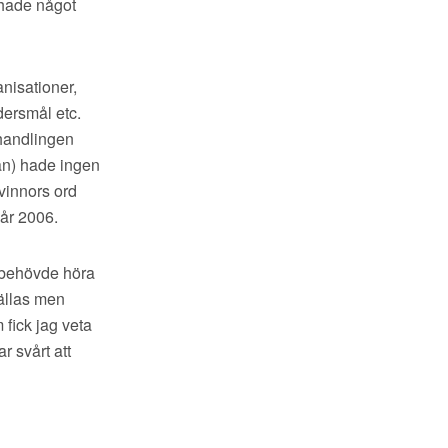
e hade något
nisationer,
dersmål etc.
 handlingen
n) hade ingen
vinnors ord
 år 2006.
 behövde höra
fällas men
fick jag veta
r svårt att