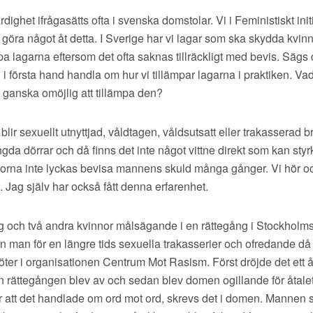
dighet ifrågasätts ofta i svenska domstolar. Vi i Feministiskt initi
t göra något åt detta. I Sverige har vi lagar som ska skydda kvin
ämpa lagarna eftersom det ofta saknas tillräckligt med bevis. Sägs 
 första hand handla om hur vi tillämpar lagarna i praktiken. Vad
 ganska omöjlig att tillämpa den?
lir sexuellt utnyttjad, våldtagen, våldsutsatt eller trakasserad b
gda dörrar och då finns det inte något vittne direkt som kan styr
nnorna inte lyckas bevisa mannens skuld många gånger. Vi hör o
. Jag själv har också fått denna erfarenhet.
g och två andra kvinnor målsägande i en rättegång i Stockholms 
 man för en längre tids sexuella trakasserier och ofredande då v
ter i organisationen Centrum Mot Rasism. Först dröjde det ett å
 rättegången blev av och sedan blev domen ogillande för åtal
ör att det handlade om ord mot ord, skrevs det i domen. Mannen