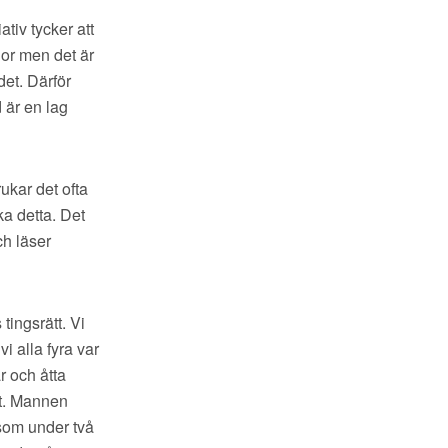
ativ tycker att
nor men det är
det. Därför
 är en lag
rukar det ofta
ka detta. Det
ch läser
tingsrätt. Vi
i alla fyra var
r och åtta
et. Mannen
 som under två