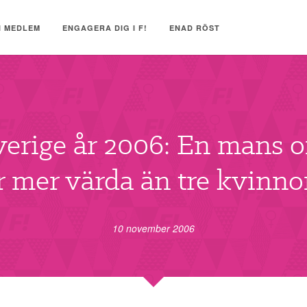
I MEDLEM
ENGAGERA DIG I F!
ENAD RÖST
verige år 2006: En mans o
r mer värda än tre kvinno
10 november 2006