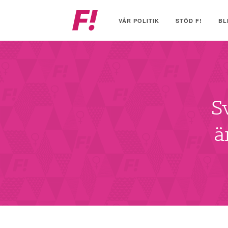
Feministiskt
initiativ
VÅR POLITIK
STÖD F!
BL
S
ä