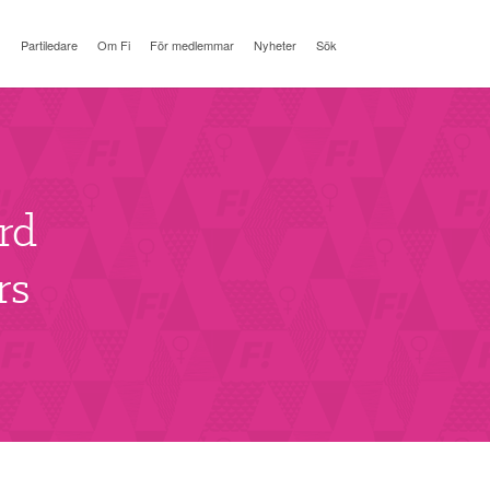
Partiledare
Om Fi
För medlemmar
Nyheter
Sök
rd
rs