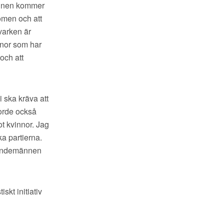
mannen kommer
domen och att
 varken är
innor som har
och att
Fi ska kräva att
orde också
t kvinnor. Jag
ka partierna.
nämndemännen
skt initiativ