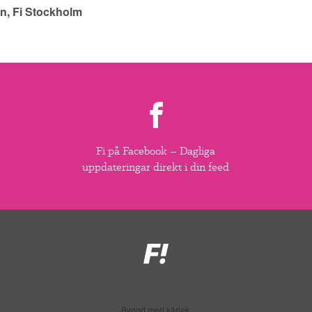
n, Fi Stockholm
Fi på Facebook – Dagliga
uppdateringar direkt i din feed
Feministiskt
initiativ
Byggd med kärlek.