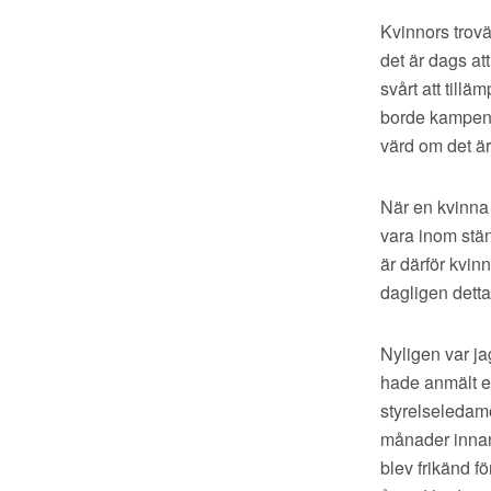
Kvinnors trovär
det är dags at
svårt att till
borde kampen i
värd om det är
När en kvinna b
vara inom stän
är därför kvi
dagligen detta
Nyligen var ja
hade anmält en
styrelseledamö
månader innan
blev frikänd f