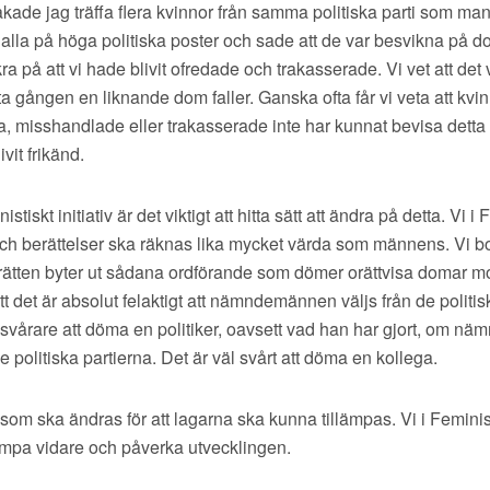
åkade jag träffa flera kvinnor från samma politiska parti som 
er alla på höga politiska poster och sade att de var besvikna på 
ra på att vi hade blivit ofredade och trakasserade. Vi vet att det
ista gången en liknande dom faller. Ganska ofta får vi veta att kv
na, misshandlade eller trakasserade inte har kunnat bevisa detta 
vit frikänd.
stiskt initiativ är det viktigt att hitta sätt att ändra på detta. Vi i 
och berättelser ska räknas lika mycket värda som männens. Vi b
srätten byter ut sådana ordförande som dömer orättvisa domar mo
tt det är absolut felaktigt att nämndemännen väljs från de politis
 svårare att döma en politiker, oavsett vad han har gjort, om 
 politiska partierna. Det är väl svårt att döma en kollega.
som ska ändras för att lagarna ska kunna tillämpas. Vi i Feministi
mpa vidare och påverka utvecklingen.