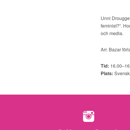
Unni Drougge 
feminist?”. H
och media.
Arr. Bazar förl
Tid:
16.00–16
Plats:
Svensk