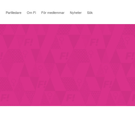
Partiledare
Om Fi
För medlemmar
Nyheter
Sök