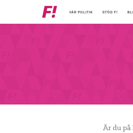
Feministiskt
initiativ
VÅR POLITIK
STÖD F!
BL
Är du på 