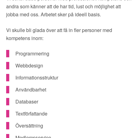
▼
OM FI
andra som känner att de har tid, lust och möjlighet att
jobba med oss. Arbetet sker på ideell basis.
▼
FÖR MEDLEMMAR
Vi skulle bli glada över att få in fler personer med
kompetens inom:
NYHETER
Programmering
SÖK
Webbdesign
Informationsstruktur
Användbarhet
Databaser
Textförfattande
Översättning
Medlemsservice