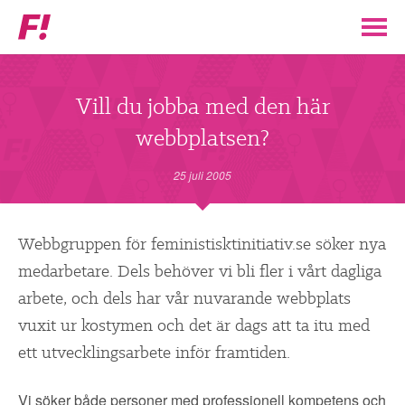
Feministiskt
initiativ
▼
VÅR POLITIK
Vill du jobba med den här
webbplatsen?
STÖD F!
25 juli 2005
BLI MEDLEM
▼
Webbgruppen för feministisktinitiativ.se söker nya
ENGAGERA DIG I F!
medarbetare. Dels behöver vi bli fler i vårt dagliga
arbete, och dels har vår nuvarande webbplats
ENAD RÖST
vuxit ur kostymen och det är dags att ta itu med
ett utvecklingsarbete inför framtiden.
PARTILEDARE
Vi söker både personer med professionell kompetens och