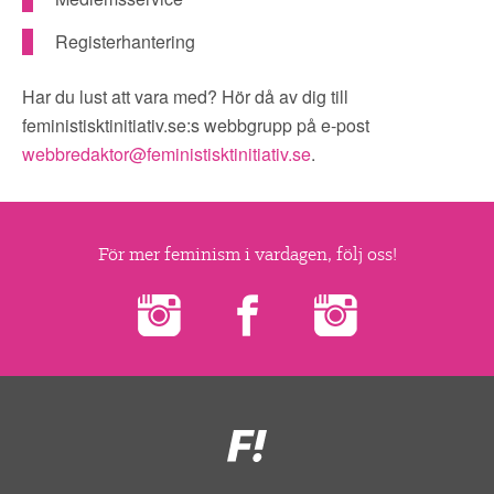
Registerhantering
Har du lust att vara med? Hör då av dig till
feministisktinitiativ.se:s webbgrupp på e-post
webbredaktor@feministisktinitiativ.se
.
För mer feminism i vardagen, följ oss!
Feministiskt
initiativ